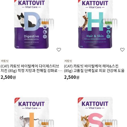
카토빗
카토빗
(CAT) 카토빗 바이탈케어 다이제스티브
(CAT) 카토빗 바이탈케어 헤어&스킨
치킨 (85g) 적정 지방과 전해질 강화로 소
(85g) 고품질 단백질로 피모 건강에 도움
화 흡수율을 높이는데 도움
2,500
2,500
원
원