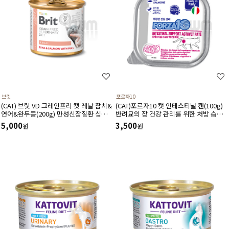
브릿
포르자10
(CAT) 브릿 VD 그레인프리 캣 레날 참치&
(CAT)포르자10 캣 인테스티널 캔(100g)
연어&완두콩(200g) 만성신장질환 심장건
반려묘의 장 건강 관리를 위한 처방 습식
강 시력보호 소화기건강에 도움
사료
5,000
3,500
원
원