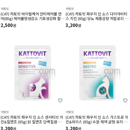
카토빗
카토빗
(CAT) 카토빗 바이탈케어 안티헤어볼 연
(CAT) 카토빗 파우치 인 소스 다이아비티
어(85g) 헤어볼형성감소 기호성강화 활력
스 치킨 (85g) 당뇨 체중감량 저칼로리 포
유지에 도움
만감유지 지방 연소 근육 유지에 도움
2,500
3,200
원
원
카토빗
카토빗
(CAT) 카토빗 파우치 인 소스 센서티브 치
(CAT) 카토빗 파우치 인 소스 가스트로 치
킨&칠면조 (85g) 닭 칠면조 단백질원 알
킨&라이스 (85g) 수분 체액 균형 유지 저
레르기 소화에 도움
지방 소화 췌장 기능에 도움
3,200
3,200
원
원