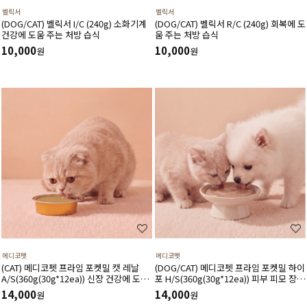
벨릭서
벨릭서
(DOG/CAT) 벨릭서 I/C (240g) 소화기계
(DOG/CAT) 벨릭서 R/C (240g) 회복에 도
건강에 도움 주는 처방 습식
움 주는 처방 습식
10,000
10,000
원
원
메디코펫
메디코펫
(CAT) 메디코펫 프라임 포켓밀 캣 레날
(DOG/CAT) 메디코펫 프라임 포켓밀 하이
A/S(360g(30g*12ea)) 신장 건강에 도움
포 H/S(360g(30g*12ea)) 피부 피모 장벽
주는 가수분해 닭고기 처방캔
강화에 도움주는 가수분해 연어 처방캔
14,000
14,000
원
원