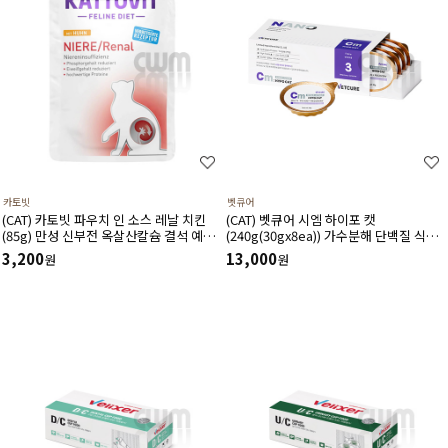
카토빗
벳큐어
(CAT) 카토빗 파우치 인 소스 레날 치킨
(CAT) 벳큐어 시엠 하이포 캣
(85g) 만성 신부전 옥살산칼슘 결석 예방
(240g(30gx8ea)) 가수분해 단백질 식이
에 도움
알러지 투약보조 건강회복 영양보급 습식
3,200
13,000
원
원
캔