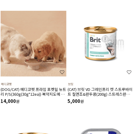
메디코펫
브릿
(DOG/CAT) 메디코펫 프라임 포켓밀 뉴트
(CAT) 브릿 VD 그레인프리 캣 스트루바이
리 P/S(360g(30g*12ea)) 복약지도에 도
트 칠면조&완두콩(200g) 스트레스완화
움주는 가수분해 오리 처방캔
스트루바이트용해 칼슘옥살레이트감소에
14,000
5,000
원
원
도움