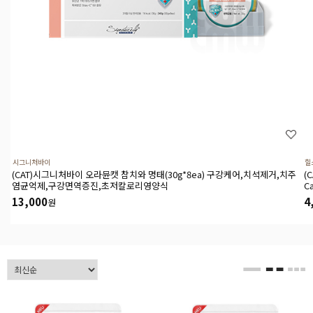
시그니처바이
힐
(CAT)시그니처바이 오라뮨캣 참치와 명태(30g*8ea) 구강케어,치석제거,치주
(
염균억제,구강면역증진,초저칼로리영양식
C
13,000
4
원