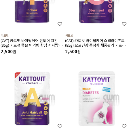
카토빗
카토빗
(CAT) 카토빗 바이탈케어 인도어 치킨
(CAT) 카토빗 바이탈케어 스텔라이즈드
(85g) 기호성 좋은 면역령 향상 저지방 체
(85g) 요로건강 중성화 체중관리 기호성
중관리에 도움
에 도움
2,500
2,500
원
원