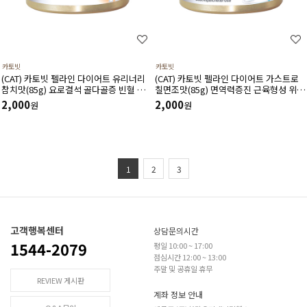
카토빗
카토빗
(CAT) 카토빗 펠라인 다이어트 유리너리
(CAT) 카토빗 펠라인 다이어트 가스트로
참치맛(85g) 요로결석 골다골증 빈혈 신
칠면조맛(85g) 면역력증진 근육형성 위장
장질환 예방 및 개선 할인제외상품
케어 할인제외상품
2,000
2,000
원
원
1
2
3
고객행복센터
상담문의시간
1544-2079
평일 10:00 ~ 17:00
점심시간 12:00 ~ 13:00
주말 및 공휴일 휴무
REVIEW 게시판
계좌 정보 안내