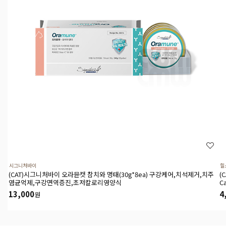
시그니처바이
힐
(CAT)시그니처바이 오라뮨캣 참치와 명태(30g*8ea) 구강케어,치석제거,치주
(
염균억제,구강면역증진,초저칼로리영양식
C
13,000
4
원