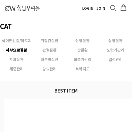
LOGIN
JOIN
CAT
식이민감증/아토피
위장관질환
신장질환
심장질환
하부요로질환
관절질환
간질환
노령기관리
치과질환
내분비질환
회복기관리
결석관리
체중관리
당뇨관리
복약지도
BEST ITEM