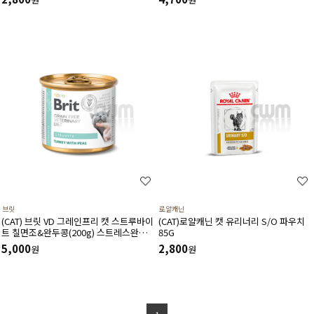
습식,처방캔
브릿
로얄캐닌
(CAT) 브릿 VD 그레인프리 캣 스트루바이
(CAT)로얄캐닌 캣 유리너리 S/O 파우치
트 칠면조&완두콩(200g) 스트레스완화
85G
스트루바이트용해 칼슘옥살레이트감소에
5,000
2,800
원
원
도움