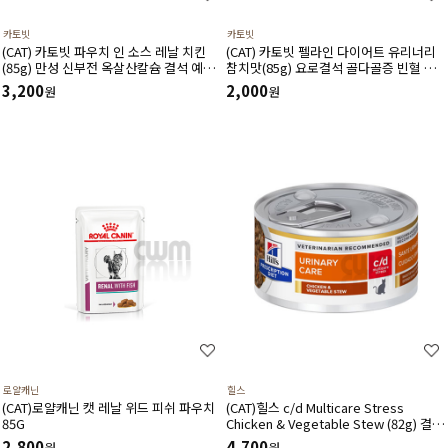
카토빗
카토빗
(CAT) 카토빗 파우치 인 소스 레날 치킨
(CAT) 카토빗 펠라인 다이어트 유리너리
(85g) 만성 신부전 옥살산칼슘 결석 예방
참치맛(85g) 요로결석 골다골증 빈혈 신
에 도움
장질환 예방 및 개선 할인제외상품
3,200
2,000
원
원
로얄캐닌
힐스
(CAT)로얄캐닌 캣 레날 위드 피쉬 파우치
(CAT)힐스 c/d Multicare Stress
85G
Chicken & Vegetable Stew (82g) 결석
관리,하부비뇨기관리,스트레스관리-처방
2,800
4,700
원
원