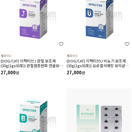
웰초이스
웰초이스
(DOG/CAT) 이펙티브J 관절 보조제
(DOG/CAT) 이펙티브U 비뇨기 보조제
(30g(1gx30포)) 관절염증완화 연골유연
(30g(1gx30포)) 요로결석예방 유익균증
성 면역강화 간해독작용에 도움
식 면역력증진 항산화에 도움
27,000
27,000
원
원