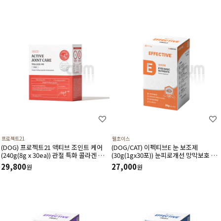
프로젝트21
웰초이스
(DOG) 프로젝트21 액티브 조인트 케어
(DOG/CAT) 이펙티브E 눈 보조제
(240g(8g x 30ea)) 관절 특화 콜라겐 함
(30g(1gx30포)) 눈피로개선 망막보호 눈
유로 연골 세포 활성화에 도움
노화예방 시력보호 시세포보호에 도움
29,800
27,000
원
원