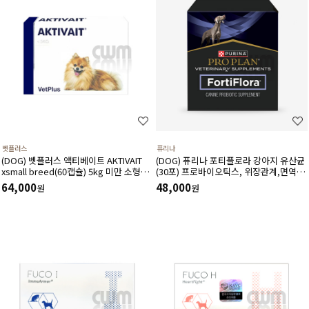
벳플러스
퓨리나
(DOG) 벳플러스 액티베이트 AKTIVAIT
(DOG) 퓨리나 포티플로라 강아지 유산균
xsmall breed(60캡슐) 5kg 미만 소형견
(30포) 프로바이오틱스, 위장관계,면역기
용 복합항산화제/두뇌영양공급,인지력상
계,전반적인 건강에 도움
64,000
48,000
원
원
승