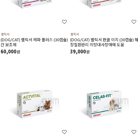
벨릭서
벨릭서
(DOG/CAT) 벨릭서 헤파 플러스 (30캡슐)
(DOG/CAT) 벨릭서 판클 이지 (30캡슐) 췌
간 보조제
장질환관리 지방대사장애에 도움
60,000
39,000
원
원