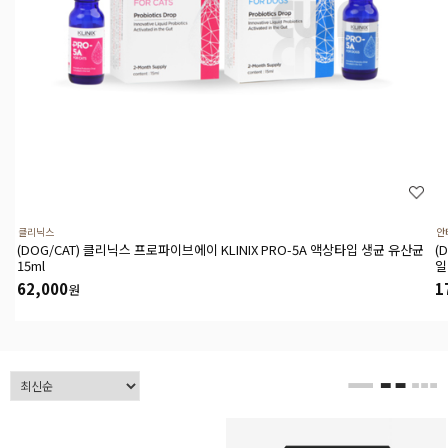
클리닉스
안
(DOG/CAT) 클리닉스 프로파이브에이 KLINIX PRO-5A 액상타입 생균 유산균
(
15ml
일
62,000
1
원