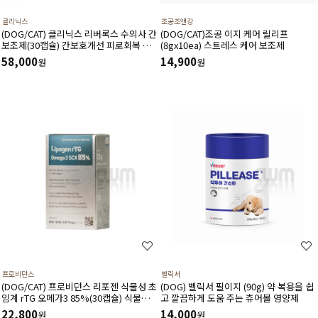
클리닉스
조공조앤강
(DOG/CAT) 클리닉스 리버록스 수의사 간
(DOG/CAT)조공 이지 케어 릴리프
보조제(30캡슐) 간보호개선 피로회복 스
(8gx10ea) 스트레스 케어 보조제
트레스완화 항산화에 도움
58,000
14,900
원
원
프로비던스
벨릭서
(DOG/CAT) 프로비던스 리포젠 식물성 초
(DOG) 벨릭서 필이지 (90g) 약 복용을 쉽
임계 rTG 오메가3 85%(30캡슐) 식물성
고 깔끔하게 도움 주는 츄어볼 영양제
오일 피부 혈관 염증 관절 심장 눈 신장 건
22,800
14,000
원
원