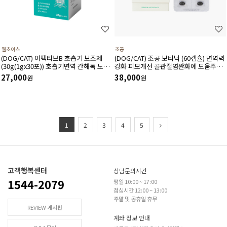
웰초이스
조공
(DOG/CAT) 이펙티브B 호흡기 보조제
(DOG/CAT) 조공 보타닉 (60캡슐) 면역력
(30g(1gx30포)) 호흡기면역 간해독 노폐
강화 피모개선 골관절염완화에 도움주는
물배출촉진 항산화작용에 도움
항산화제
27,000
38,000
원
원
1
2
3
4
5
고객행복센터
상담문의시간
1544-2079
평일 10:00 ~ 17:00
점심시간 12:00 ~ 13:00
주말 및 공휴일 휴무
REVIEW 게시판
계좌 정보 안내