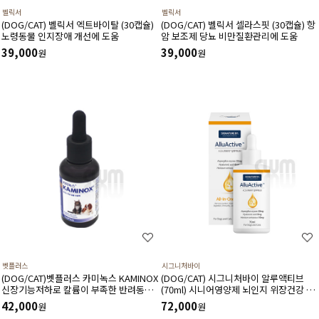
벨릭서
벨릭서
(DOG/CAT) 벨릭서 엑트바이탈 (30캡슐)
(DOG/CAT) 벨릭서 셀라스핏 (30캡슐) 항
노령동물 인지장애 개선에 도움
암 보조제 당뇨 비만질환관리에 도움
39,000
39,000
원
원
벳플러스
시그니처바이
(DOG/CAT)벳플러스 카미녹스 KAMINOX
(DOG/CAT) 시그니처바이 알루액티브
신장기능저하로 칼륨이 부족한 반려동물
(70ml) 시니어영양제 뇌인지 위장건강 면
을 위한 액상 영양보충제(60ml)
역력 소화력증진 전신건강에 도움
42,000
72,000
원
원