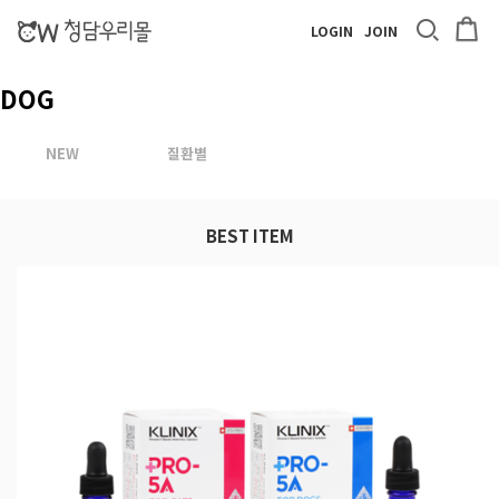
LOGIN
JOIN
DOG
NEW
질환별
BEST ITEM