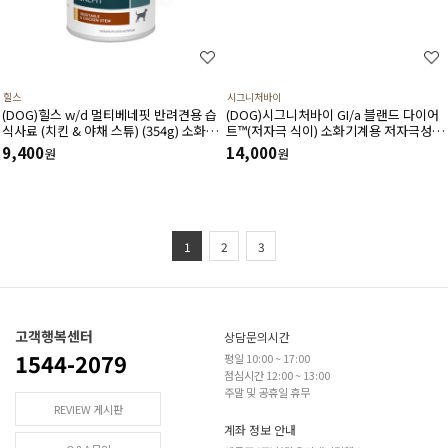
힐스
시그니처바이
(DOG)힐스 w/d 멀티베네핏 반려견용 습
(DOG)시그니처바이 GI/a 블랜드 다이어
식사료 (치킨 & 야채 스튜) (354g) 소화기
트™(저자극 식이) 소화기계용 저자극성
건강,체중관리,혈당관리,비뇨기관리-처
처방캔 240g(30gx8ea)
9,400
14,000
원
원
방습식,처방캔
1
2
3
고객행복센터
상담문의시간
1544-2079
평일 10:00 ~ 17:00
점심시간 12:00 ~ 13:00
주말 및 공휴일 휴무
REVIEW 게시판
계좌 정보 안내