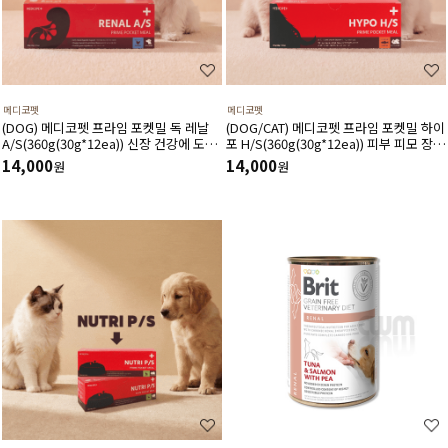
메디코펫
메디코펫
(DOG) 메디코펫 프라임 포켓밀 독 레날
(DOG/CAT) 메디코펫 프라임 포켓밀 하이
A/S(360g(30g*12ea)) 신장 건강에 도움
포 H/S(360g(30g*12ea)) 피부 피모 장벽
주는 가수분해 닭고기 처방캔
강화에 도움주는 가수분해 연어 처방캔
14,000
14,000
원
원