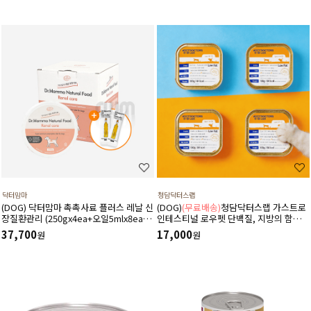
닥터맘마
청담닥터스랩
(DOG) 닥터맘마 촉촉사료 플러스 레날 신
(DOG)
(무료배송)
청담닥터스랩 가스트로
장질환관리 (250gx4ea+오일5mlx8ea)
인테스티널 로우펫 단백질, 지방의 함량을
저단백음식섭취,수분보충,예방및관리
줄인 습식 캔사료 600g(100gx6ea) 저지
37,700
17,000
원
원
방처방습식,췌장염 ,소화기질환,고지혈
증,담낭슬러지