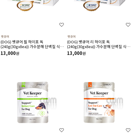
벳큐어
벳큐어
(DOG) 벳큐어 필 하이포 독
(DOG) 벳큐어 리 하이포 독
(240g(30gx8ea)) 가수분해 단백질 식이
(240g(30gx8ea)) 가수분해 단백질 식이
알러지 투약보조 저지방 저나트륨 습식 캔
알러지 건강증진 영양보급 습식 캔
13,000
13,000
원
원