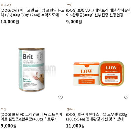
메디코펫
브릿
(DOG/CAT) 메디코펫 프라임 포켓밀 뉴트
(DOG) 브릿 VD 그레인프리 레날 참치&연
리 P/S(360g(30g*12ea)) 복약지도에 도
어&완두콩(400g) 신부전증 신장건강 비
움주는 가수분해 오리 처방캔
만예방 장건강 혈당조절에 도움
14,000
9,000
원
원
브릿
벳큐어
(DOG) 브릿 VD 그레인프리 독 스트루바
(DOG) 벳큐어 인테스티널 로우팻 300g
이트 칠면조&완두콩(400g) 스트루바이트
(100gx3ea) 장내환경 개선 및 지방대사
용해 및 칼슘 옥살레이트감소에 도움
에 도움을 주는 습식 처방식
9,000
11,000
원
원