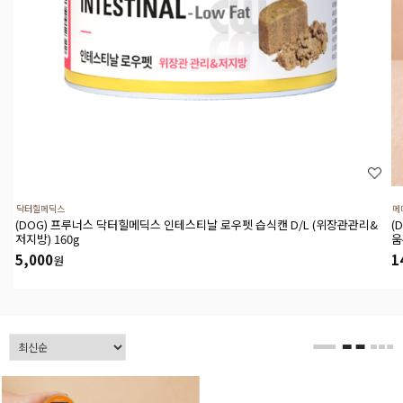
닥터힐메딕스
메
(DOG) 프루너스 닥터힐메딕스 인테스티날 로우펫 습식캔 D/L (위장관관리&
(
저지방) 160g
움
5,000
1
원