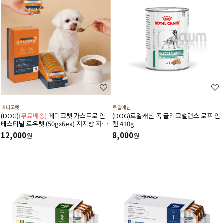
메디코펫
로얄캐닌
(DOG)
(무료배송)
메디코펫 가스트로 인
(DOG)로얄캐닌 독 글리코밸런스 로프 인
테스티널 로우펫 (50gx6ea) 저지방 저단
캔 410g
백 췌장염 고지혈증에 도움 주는 처방 습
12,000
8,000
원
원
식 캔 보조식