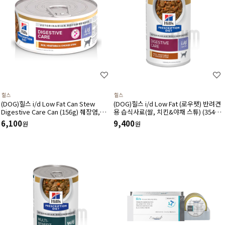
힐스
힐스
(DOG)힐스 i/d Low Fat Can Stew
(DOG)힐스 i/d Low Fat (로우팻) 반려견
Digestive Care Can (156g) 췌장염,고
용 습식사료(쌀, 치킨&야채 스튜) (354g)
지혈증,단백소실성 장병증-처방습식,처방
췌장염,고지혈증,단백소실성 장병증-처방
6,100
9,400
원
원
캔
습식,처방캔