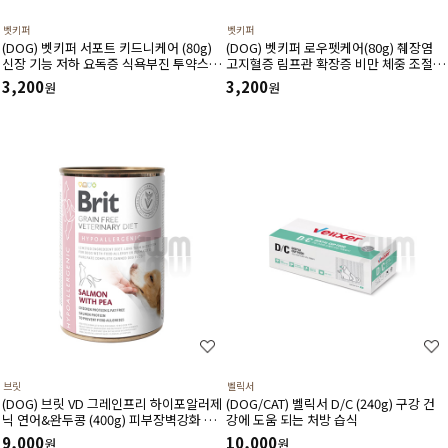
벳키퍼
벳키퍼
(DOG) 벳키퍼 서포트 키드니케어 (80g)
(DOG) 벳키퍼 로우펫케어(80g) 췌장염
신장 기능 저하 요독증 식욕부진 투약스트
고지혈증 림프관 확장증 비만 체중 조절
레스 음수량관리 처방식
기력 회복식
3,200
3,200
원
원
브릿
벨릭서
(DOG) 브릿 VD 그레인프리 하이포알러제
(DOG/CAT) 벨릭서 D/C (240g) 구강 건
닉 연어&완두콩 (400g) 피부장벽강화 면
강에 도움 되는 처방 습식
역력향상 식이알러지에 도움
9,000
10,000
원
원