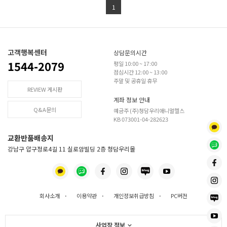
1
고객행복센터
상담문의시간
1544-2079
평일 10:00 ~ 17:00
점심시간 12:00 ~ 13:00
주말 및 공휴일 휴무
REVIEW 게시판
계좌 정보 안내
Q&A문의
예금주 (주)청담우리애니멀헬스
KB 073001-04-282623
교환반품배송지
강남구 압구정로4길 11 실로암빌딩 2층 청담우리몰
회사소개
·
이용약관
·
개인정보취급방침
·
PC버전
사업장 정보