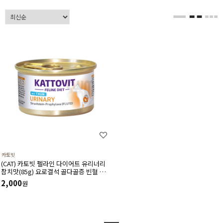
카토빗
(CAT) 카토빗 펠라인 다이어트 유리너리
참치맛(85g) 요로결석 골다골증 빈혈 신
장질환 예방 및 개선 할인제외상품
2,000
원