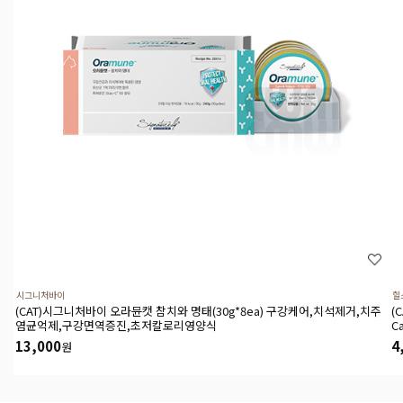
시그니처바이
힐
(CAT)시그니처바이 오라뮨캣 참치와 명태(30g*8ea) 구강케어,치석제거,치주
(
염균억제,구강면역증진,초저칼로리영양식
C
13,000
4
원