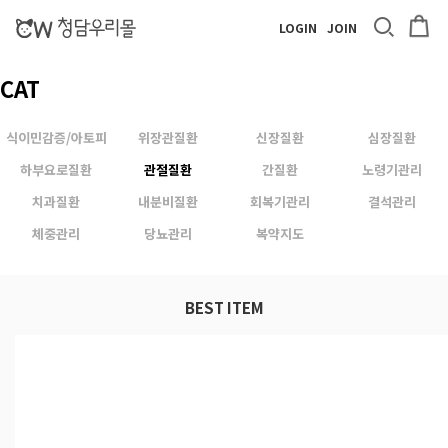
LOGIN
JOIN
CAT
식이민감증/아토피
위장관질환
신장질환
심장질환
하부요로질환
관절질환
간질환
노령기관리
치과질환
내분비질환
회복기관리
결석관리
체중관리
당뇨관리
복약지도
BEST ITEM