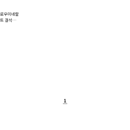
벳 로우미네랄
이트 결석
 주는 처방식
1