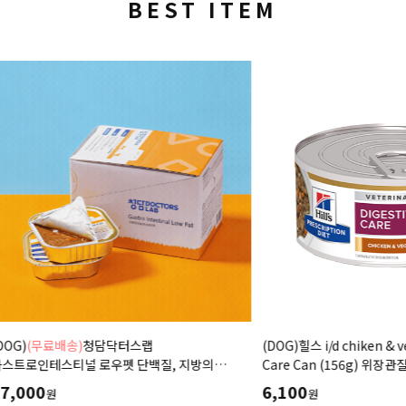
BEST ITEM
료배송)
청담닥터스랩
(DOG)힐스 i/d chiken & vegetable
스티널 로우펫 단백질, 지방의
Care Can (156g) 위장관질환,소화
습식 캔사료 600g(100gx6ea)
저지방-처방습식,처방
6,100
원
원
식,췌장염 ,소화기질환,고지혈증,