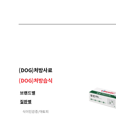
담낭슬러지
(DOG)처방사료
(DOG)처방습식
브랜드별
질환별
식이민감증/아토피