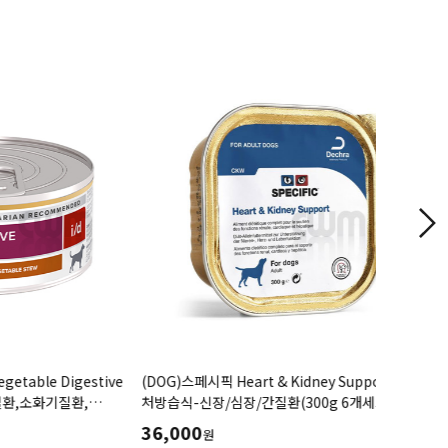
 Digestive
(DOG)스페시픽 Heart & Kidney Support CKW
(DOG)시
기질환,
처방습식-신장/심장/간질환(300g 6개세트)
돕는처방캔(3
36,000
12,000
원