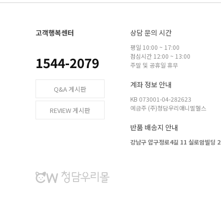
고객행복센터
상담 문의 시간
평일 10:00 ~ 17:00
점심시간 12:00 ~ 13:00
1544-2079
주말 및 공휴일 휴무
계좌 정보 안내
Q&A 게시판
KB 073001-04-282623
예금주 (주)청담우리애니멀헬스
REVIEW 게시판
반품 배송지 안내
강남구 압구정로4길 11 실로암빌딩 