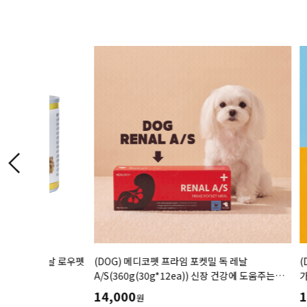
스티날 로우펫
(DOG) 메디코펫 프라임 포켓밀 독 레날
(DOG)
(무
g
A/S(360g(30g*12ea)) 신장 건강에 도움주는
가스트로인테
가수분해 닭고기 처방캔
함량을 줄인 
14,000
17,000
원
저지방처방습