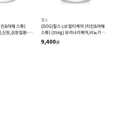
힐스
(치킨&야채 스튜)
(DOG)힐스 c/d 멀티케어 (치킨&야채
어,신장,심장질환-
스튜) (354g) 유리너리케어,비뇨기
관리,하부요로관리,결석관리-처방습식,
9,400
원
처방캔