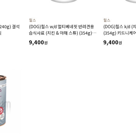
힐스
힐스
(240g) 결석
(DOG)힐스 w/d 멀티베네핏 반려견용
(DOG)힐스 k/d 
식
습식사료 (치킨 & 야채 스튜) (354g)
(354g) 키드니케
소화기건강,체중관리,혈당관리,
처방습식,처방캔
9,400
9,400
원
원
비뇨기관리-처방습식,처방캔