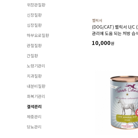
위장관질환
신장질환
벨릭서
심장질환
(DOG/CAT) 벨릭서 U/C 
관리에 도움 되는 처방 습
하부요로질환
10,000
원
관절질환
간질환
노령기관리
치과질환
내분비질환
회복기관리
결석관리
체중관리
당뇨관리