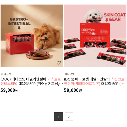
메디코펫
메디코펫
(DOG) 메디코펫 데일리덴탈바
가스트로
(DOG) 메디코펫 데일리덴탈바
스킨코트
인테스티널
대용량 50P (뛰어난기호성,소
앤이어(세라마이드함유)
대용량 50P (뛰
화기,췌장염,설사,구토,만성질환도움)
어난기호성,영양,귀질병,피부관리에좋은
59,000
59,000
원
원
덴탈껌,가수분해단백질)
1
2