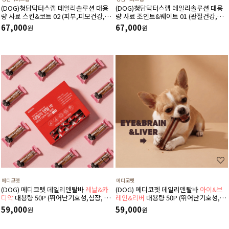
(DOG)청담닥터스랩 데일리솔루션 대용
(DOG)청담닥터스랩 데일리솔루션 대용
량 사료 스킨&코트 02 (피부,피모건강,저
량 사료 조인트&웨이트 01 (관절건강,체
알러지) 5kg
중감소,저알러지) 5kg
67,000
67,000
원
원
메디코펫
메디코펫
(DOG) 메디코펫 데일리덴탈바
레날&카
(DOG) 메디코펫 데일리덴탈바
아이&브
디악
대용량 50P (뛰어난기호성,심장, 신
레인&리버
대용량 50P (뛰어난기호성,눈,
장, 구강관리에좋은덴탈껌,가수분해단백
뇌및항산화, 간질환,구강관리에좋은덴탈
59,000
59,000
원
원
질)
껌,가수분해단백질)