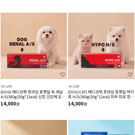
메디코펫
메디코펫
(DOG) 메디코펫 프라임 포켓밀 독 레날
(DOG/CAT) 메디코펫 프라임 포켓밀 하이
A/S(360g(30g*12ea)) 신장 건강에 도움
포 H/S(360g(30g*12ea)) 피부 피모 장벽
주는 가수분해 닭고기 처방캔
강화에 도움주는 가수분해 연어 처방캔
14,000
14,000
원
원