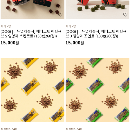
메디코펫
메디코펫
(DOG) [리뉴얼재출시] 메디코펫 해빗큐
(DOG) [리뉴얼재출시] 메디코펫 해빗큐
브 S 영양제 스킨코트 (130g(260정))
브 J 영양제 조인트 (130g(260정))
15,000
15,000
원
원
청담닥터스랩
청담닥터스랩