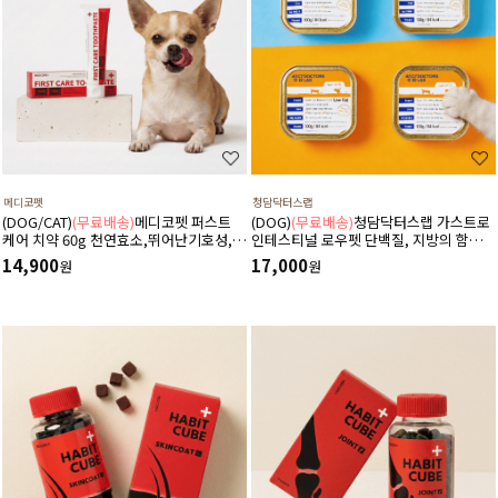
메디코펫
청담닥터스랩
(DOG/CAT)
(무료배송)
메디코펫 퍼스트
(DOG)
(무료배송)
청담닥터스랩 가스트로
케어 치약 60g 천연효소,뛰어난기호성,노
인테스티널 로우펫 단백질, 지방의 함량을
화예방,구취제거,플라그억제,향균기능강
줄인 습식 캔사료 600g(100gx6ea) 저지
14,900
17,000
원
원
화
방처방습식,췌장염 ,소화기질환,고지혈
증,담낭슬러지