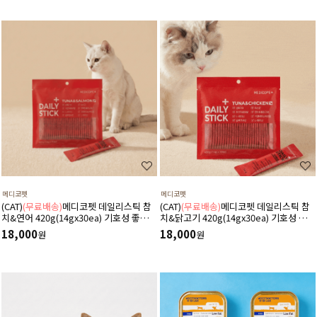
메디코펫
메디코펫
(CAT)
(무료배송)
메디코펫 데일리스틱 참
(CAT)
(무료배송)
메디코펫 데일리스틱 참
치&연어 420g(14gx30ea) 기호성 좋은
치&닭고기 420g(14gx30ea) 기호성 좋은
저나트륨 하루 종합 영양제 츄르
저나트륨 하루 종합 영양제 츄르
18,000
18,000
원
원