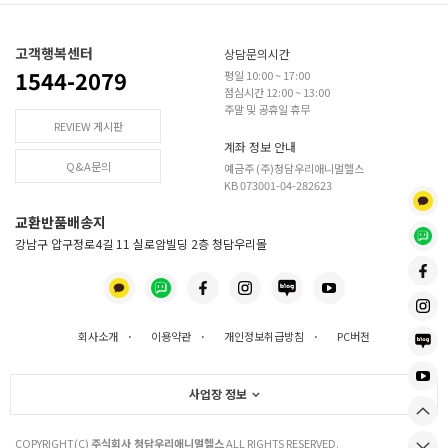
고객행복센터
상담문의시간
1544-2079
평일 10:00 ~ 17:00
점심시간 12:00 ~ 13:00
주말 및 공휴일 휴무
REVIEW 게시판
계좌 정보 안내
Q&A문의
예금주 (주)청담우리애니멀헬스
KB 073001-04-282623
교환반품배송지
강남구 압구정로4길 11 실로암빌딩 2층 청담우리몰
회사소개
·
이용약관
·
개인정보취급방침
·
PC버전
사업장 정보
COPYRIGHT(C)
주식회사 청담우리애니멀헬스
ALL RIGHTS RESERVED.