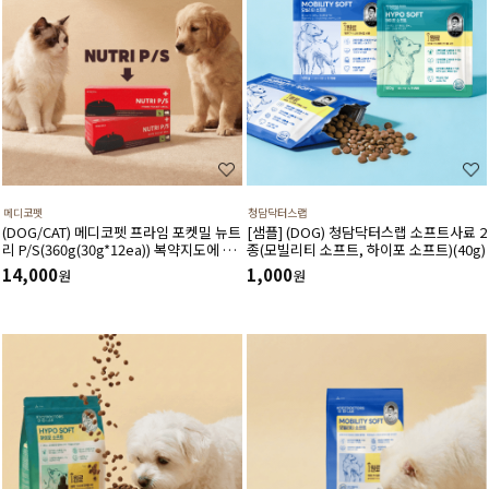
메디코펫
청담닥터스랩
(DOG/CAT) 메디코펫 프라임 포켓밀 뉴트
[샘플] (DOG) 청담닥터스랩 소프트사료 2
리 P/S(360g(30g*12ea)) 복약지도에 도
종(모빌리티 소프트, 하이포 소프트)(40g)
움주는 가수분해 오리 처방캔
14,000
1,000
원
원