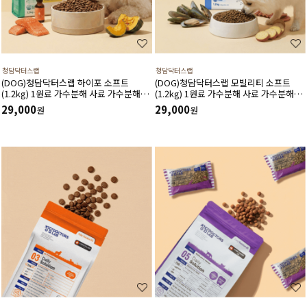
청담닥터스랩
청담닥터스랩
(DOG)청담닥터스랩 하이포 소프트
(DOG)청담닥터스랩 모빌리티 소프트
(1.2kg) 1원료 가수분해 사료 가수분해연
(1.2kg) 1원료 가수분해 사료 가수분해오
어 피부와 피모건강에 도움 장건강 긴장완
리 관절건강 장건강 긴장완화 부드러운식
29,000
29,000
원
원
화 부드러운식감
감