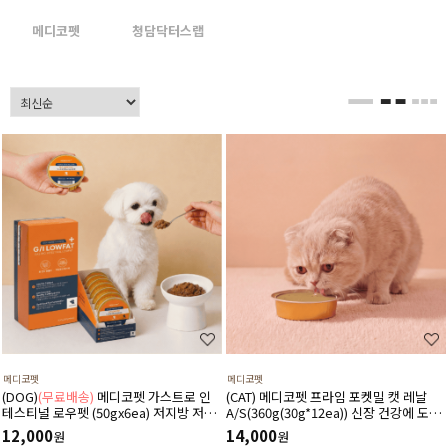
메디코펫
청담닥터스랩
메디코펫
메디코펫
(DOG)
(무료배송)
메디코펫 가스트로 인
(CAT) 메디코펫 프라임 포켓밀 캣 레날
테스티널 로우펫 (50gx6ea) 저지방 저단
A/S(360g(30g*12ea)) 신장 건강에 도움
백 췌장염 고지혈증에 도움 주는 처방 습
주는 가수분해 닭고기 처방캔
12,000
14,000
원
원
식 캔 보조식