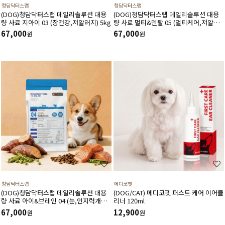
청담닥터스랩
청담닥터스랩
(DOG)청담닥터스랩 데일리솔루션 대용
(DOG)청담닥터스랩 데일리솔루션 대용
량 사료 지아이 03 (장건강,저알러지) 5kg
량 사료 멀티&덴탈 05 (멀티케어,저알러
지) 5kg
67,000
67,000
원
원
청담닥터스랩
메디코펫
(DOG)청담닥터스랩 데일리솔루션 대용
(DOG/CAT) 메디코펫 퍼스트 케어 이어클
량 사료 아이&브레인 04 (눈,인지력개선,
리너 120ml
저알러지) 5kg
67,000
12,900
원
원