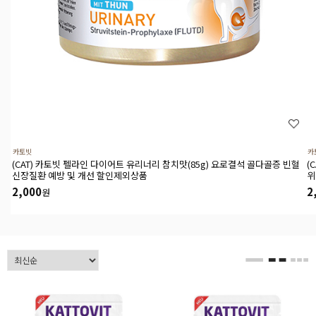
카토빗
카
(CAT) 카토빗 펠라인 다이어트 유리너리 참치맛(85g) 요로결석 골다골증 빈혈
(
신장질환 예방 및 개선 할인제외상품
위
2,000
2
원