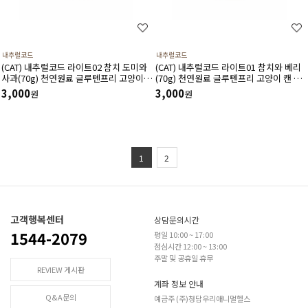
내추럴코드
내추럴코드
(CAT) 내추럴코드 라이트02 참치 도미와
(CAT) 내추럴코드 라이트01 참치와 베리
사과(70g) 천연원료 글루텐프리 고양이
(70g) 천연원료 글루텐프리 고양이 캔 습
캔 습식사료
식사료
3,000
3,000
원
원
1
2
고객행복센터
상담문의시간
1544-2079
평일 10:00 ~ 17:00
점심시간 12:00 ~ 13:00
주말 및 공휴일 휴무
REVIEW 게시판
계좌 정보 안내
Q&A문의
예금주 (주)청담우리애니멀헬스