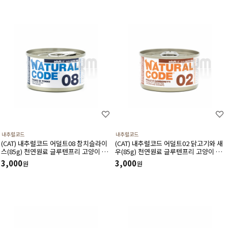
내추럴코드
내추럴코드
(CAT) 내추럴코드 어덜트08 참치슬라이
(CAT) 내추럴코드 어덜트02 닭고기와 새
스(85g) 천연원료 글루텐프리 고양이 캔
우(85g) 천연원료 글루텐프리 고양이 캔
습식사료
습식사료
3,000
3,000
원
원