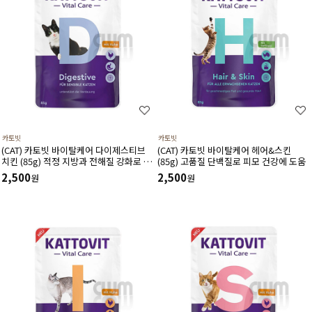
카토빗
카토빗
(CAT) 카토빗 바이탈케어 다이제스티브
(CAT) 카토빗 바이탈케어 헤어&스킨
치킨 (85g) 적정 지방과 전해질 강화로 소
(85g) 고품질 단백질로 피모 건강에 도움
화 흡수율을 높이는데 도움
2,500
2,500
원
원