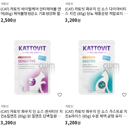
카토빗
카토빗
(CAT) 카토빗 바이탈케어 안티헤어볼 연
(CAT) 카토빗 파우치 인 소스 다이아비티
어(85g) 헤어볼형성감소 기호성강화 활력
스 치킨 (85g) 당뇨 체중감량 저칼로리 포
유지에 도움
만감유지 지방 연소 근육 유지에 도움
2,500
3,200
원
원
카토빗
카토빗
(CAT) 카토빗 파우치 인 소스 센서티브 치
(CAT) 카토빗 파우치 인 소스 가스트로 치
킨&칠면조 (85g) 닭 칠면조 단백질원 알
킨&라이스 (85g) 수분 체액 균형 유지 저
레르기 소화에 도움
지방 소화 췌장 기능에 도움
3,200
3,200
원
원