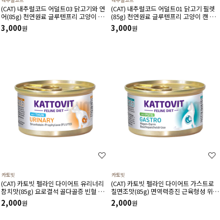
(CAT) 내추럴코드 어덜트03 닭고기와 연
(CAT) 내추럴코드 어덜트01 닭고기 필렛
어(85g) 천연원료 글루텐프리 고양이 캔
(85g) 천연원료 글루텐프리 고양이 캔 습
습식사료
식사료
3,000
3,000
원
원
카토빗
카토빗
(CAT) 카토빗 펠라인 다이어트 유리너리
(CAT) 카토빗 펠라인 다이어트 가스트로
참치맛(85g) 요로결석 골다골증 빈혈 신
칠면조맛(85g) 면역력증진 근육형성 위장
장질환 예방 및 개선 할인제외상품
케어 할인제외상품
2,000
2,000
원
원