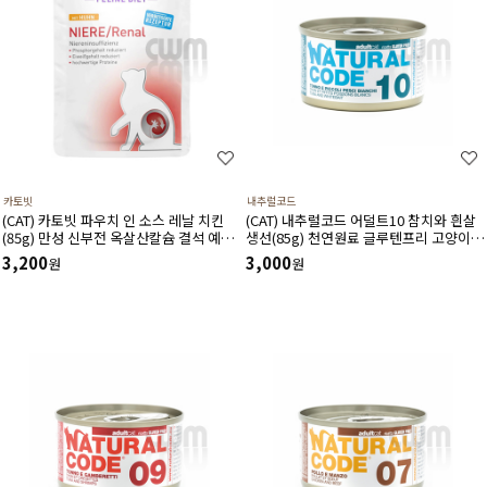
카토빗
내추럴코드
(CAT) 카토빗 파우치 인 소스 레날 치킨
(CAT) 내추럴코드 어덜트10 참치와 흰살
(85g) 만성 신부전 옥살산칼슘 결석 예방
생선(85g) 천연원료 글루텐프리 고양이
에 도움
캔 습식사료
3,200
3,000
원
원