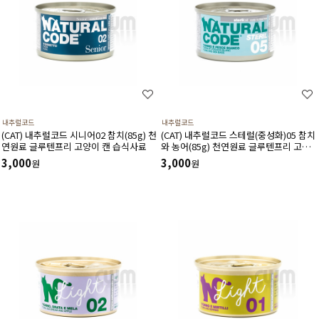
내추럴코드
내추럴코드
(CAT) 내추럴코드 시니어02 참치(85g) 천
(CAT) 내추럴코드 스테럴(중성화)05 참치
연원료 글루텐프리 고양이 캔 습식사료
와 농어(85g) 천연원료 글루텐프리 고양
이 캔 습식사료
3,000
3,000
원
원