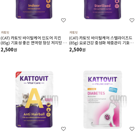
카토빗
카토빗
(CAT) 카토빗 바이탈케어 인도어 치킨
(CAT) 카토빗 바이탈케어 스텔라이즈드
(85g) 기호성 좋은 면역령 향상 저지방 체
(85g) 요로건강 중성화 체중관리 기호성
중관리에 도움
에 도움
2,500
2,500
원
원