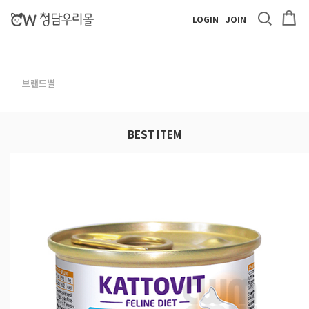
LOGIN
JOIN
브랜드별
BEST ITEM