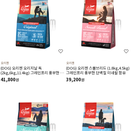
오리젠
오리젠
(DOG) 오리젠 오리지날 독
(DOG) 오리젠 스몰브리드 (1.8kg,4.5kg)
(2kg,6kg,11.4kg) 그레인프리 풍부한 단
그레인프리 풍부한 단백질 미네랄 함유
백질 미네랄 함유
41,800
39,200
원
원