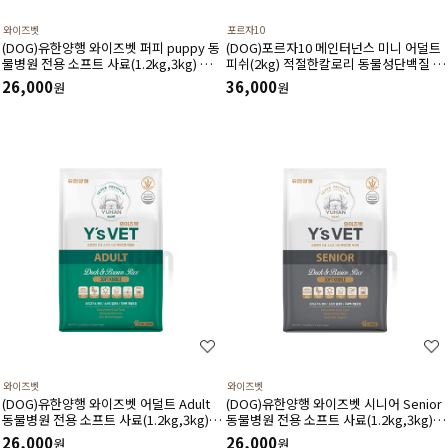
와이즈벳
포르자10
(DOG)유한양행 와이즈벳 퍼피 puppy 동
(DOG)포르자10 메인터넌스 미니 어덜트
물병원 전용 소프트 사료(1.2kg,3kg) 풍
피쉬(2kg) 적절한칼로리 동물성단백질 건
부한 필수 영양소 함유로 면역력증진 근골
강한소화 디톡스효과에 도움
26,000
36,000
원
원
격성장 소화기건강에 도움
와이즈벳
와이즈벳
(DOG)유한양행 와이즈벳 어덜트 Adult
(DOG)유한양행 와이즈벳 시니어 Senior
동물병원 전용 소프트 사료(1.2kg,3kg)
동물병원 전용 소프트 사료(1.2kg,3kg)
성견에게 필요한 영양소 피모관리 세포노
노령견에게 필요한 영양소 체중관리 및 관
26,000
26,000
원
원