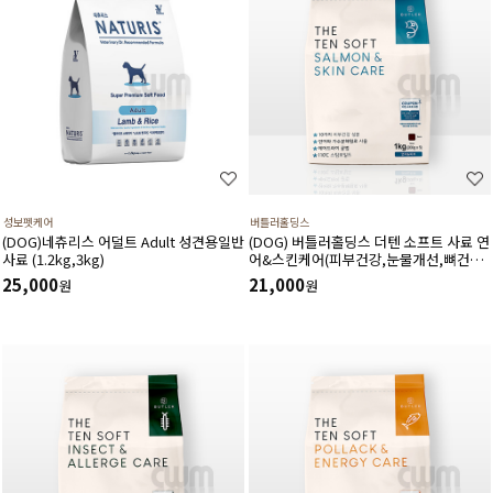
성보펫케어
버틀러홀딩스
(DOG)네츄리스 어덜트 Adult 성견용일반
(DOG) 버틀러홀딩스 더텐 소프트 사료 연
사료 (1.2kg,3kg)
어&스킨케어(피부건강,눈물개선,뼈건강
도움) 1kg
25,000
21,000
원
원