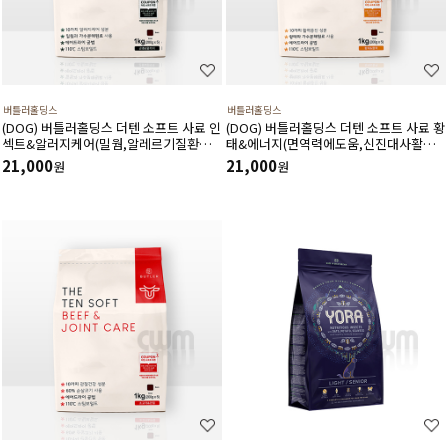
버틀러홀딩스
버틀러홀딩스
(DOG) 버틀러홀딩스 더텐 소프트 사료 인
(DOG) 버틀러홀딩스 더텐 소프트 사료 황
섹트&알러지케어(밀웜,알레르기질환개
태&에너지(면역력에도움,신진대사활성
선) 1kg
화,스트레스해소) 1kg
21,000
21,000
원
원