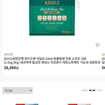
와이즈벳
요
(DOG)유한양행 와이즈벳 어덜트 Adult 동물병원 전용 소프트 사료
(DOG
(1.2kg,3kg) 성견에게 필요한 영양소 피모관리 세포노화예방 기능성 성분함유
알
26,000
5
원