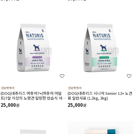
화예방 기능성 성분함유
절건강 관리를 위한 기능성 성분 함유
성보펫케어
성보펫케어
(DOG)네츄리스 머츄어7+(머츄어 어덜
(DOG)네츄리스 시니어 Senior 12+ 노견
트)7살 이상의 노령견 말랑한 반습식 사료
용 일반사료 (1.2kg, 3kg)
(1.2kg,3kg)
25,000
25,000
원
원