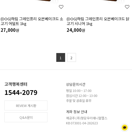
(DOG)하림 그레인프리 오븐베이크드 소
(DOG)하림 그레인프리 오븐베이크드 닭
고기 어덜트 1kg
고기 시니어 1kg
27,000
24,000
원
원
1
2
고객행복센터
상담문의시간
1544-2079
평일 10:00 ~ 17:00
점심시간 12:00 ~ 13:00
주말 및 공휴일 휴무
REVIEW 게시판
계좌 정보 안내
Q&A문의
예금주 (주)청담우리애니멀헬스
KB 073001-04-282623