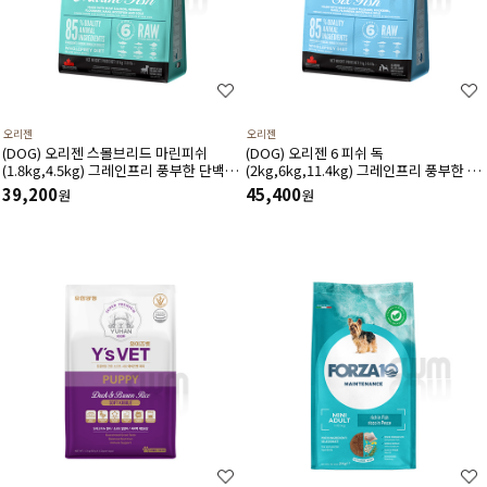
오리젠
오리젠
(DOG) 오리젠 스몰브리드 마린피쉬
(DOG) 오리젠 6 피쉬 독
(1.8kg,4.5kg) 그레인프리 풍부한 단백질
(2kg,6kg,11.4kg) 그레인프리 풍부한 단
미네랄 함유
백질 미네랄 함유
39,200
45,400
원
원