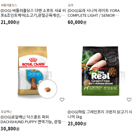
버틀러홀딩스
요라
(DOG) 버틀러홀딩스 더텐 소프트 사료 비
(DOG)요라 시니어 라이트 YORA
프&조인트케어(소고기,관절근육개선,관
COMPLETE LIGHT / SENIOR
절건강)1kg
(2.5kg,6kg)풍부하고 균형잡힌 동애등에
21,000
60,000
원
원
유충 단백질사용, 노령견을 위한사료
(DOG)하림 그레인프리 크런치 닭고기 시
로얄캐닌
니어 1kg
(DOG)로얄캐닌 닥스훈트 퍼피
DACHSHUND PUPPY 면역기능, 관절및
23,000
원
뼈 건강, 소화기능(1.5kg)
30,800
원