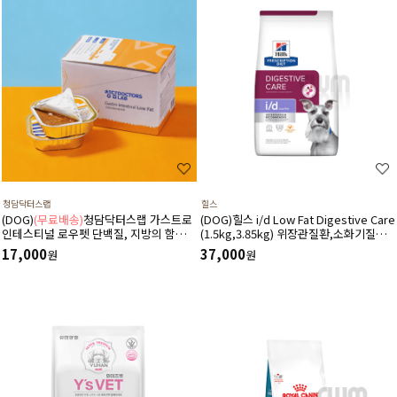
청담닥터스랩
힐스
(DOG)
(무료배송)
청담닥터스랩 가스트로
(DOG)힐스 i/d Low Fat Digestive Care
인테스티널 로우펫 단백질, 지방의 함량을
(1.5kg,3.85kg) 위장관질환,소화기질환,
줄인 습식 캔사료 600g(100gx6ea) 저지
췌장염-처방식,처방사료
17,000
37,000
원
원
방처방습식,췌장염 ,소화기질환,고지혈
증,담낭슬러지