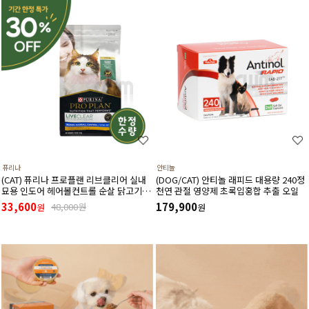
퓨리나
안티놀
(CAT) 퓨리나 프로플랜 리브클리어 실내
(DOG/CAT) 안티놀 래피드 대용량 240정
묘용 인도어 헤어볼컨트롤 순살 닭고기
천연 관절 영양제 초록입홍합 추출 오일
(고양이 알레르기 감소식단)(1.5kg) (유통
33,600
179,900
48,000원
원
원
기한27년3월)