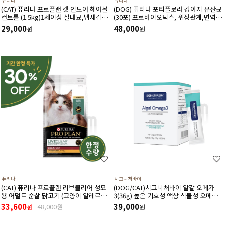
(CAT) 퓨리나 프로플랜 캣 인도어 헤어볼
(DOG) 퓨리나 포티플로라 강아지 유산균
컨트롤 (1.5kg)1세이상 실내묘,냄새감소,
(30포) 프로바이오틱스, 위장관계,면역기
헤어볼,저칼로리,신장건강,치아건강
계,전반적인 건강에 도움
29,000
48,000
원
원
퓨리나
시그니처바이
(CAT) 퓨리나 프로플랜 리브클리어 성묘
(DOG/CAT)시그니처바이 알갈 오메가
용 어덜트 순살 닭고기 (고양이 알레르기
3(36g) 높은 기호성 액상 식물성 오메가3
감소식단)(1.5kg) (유통기한 27년 3월)
천연 항산화제 비타민E 함유
33,600
39,000
48,000원
원
원