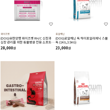
와이즈벳
로얄캐닌
(DOG)유한양행 와이즈벳 RH/C 신장과
(DOG)로얄캐닌 독 하이포알러제닉 스몰
심장 관리를 위한 동물병원 전용 소프트
독 (1KG,3.5KG)
사료(1.2kg) 저단백 저인 저나트륨 3저설
28,000
23,000
원
원
계 심장건강에 도움을 주는 기능성 성분
고품질 단백질원 사용