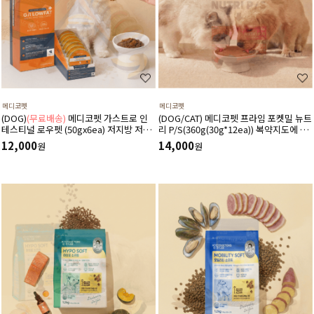
메디코펫
메디코펫
(DOG)
(무료배송)
메디코펫 가스트로 인
(DOG/CAT) 메디코펫 프라임 포켓밀 뉴트
테스티널 로우펫 (50gx6ea) 저지방 저단
리 P/S(360g(30g*12ea)) 복약지도에 도
백 췌장염 고지혈증에 도움 주는 처방 습
움주는 가수분해 오리 처방캔
12,000
14,000
원
원
식 캔 보조식