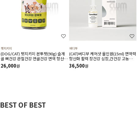
펫지키미
버디부
(DOG/CAT) 펫지키미 본투펫(90g) 슬개
(CAT)버디부 케어샷 올인원(15ml) 면역력
골 뼈건강 관절건강 연골건강 면역 항산화
항산화 활력 장건강 심장,간건강 고농축
염증 소화기에 도움
고흡수 영양제
26,000
36,500
원
원
BEST OF BEST