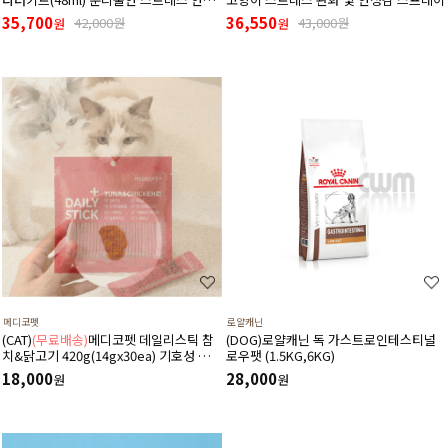
디퓨저 (리필+본품(훈증기)구성)
35,700
36,550
42,000원
43,000원
원
원
메디코펫
로얄캐닌
(CAT)
(무료배송)
메디코펫 데일리스틱 참
(DOG)로얄캐닌 독 가스트로인테스티널
치&닭고기 420g(14gx30ea) 기호성 좋은
로우팻 (1.5KG,6KG)
저나트륨 하루 종합 영양제 츄르
18,000
28,000
원
원