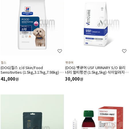
힐스
벳큐어
(DOG)힐스 z/d Skin/Food
(DOG) 벳큐어 USF URINARY S/O 유리
Sensitivities (1.5kg,3.17kg,7.98kg) 식
너리 멀티펑션 (1.5kg,5kg) 식이알러지
이민감증 피부질환 위장관계-처방식,처방
결석관리 가수분해 면역건강 피부관리 피
41,000
30,000
원
원
사료
모관리에 도움