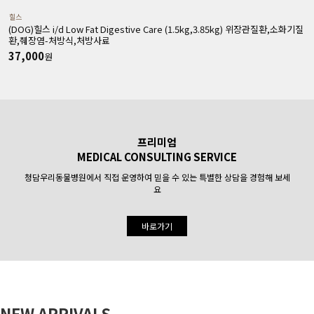
힐스
(DOG)힐스 i/d Low Fat Digestive Care (1.5kg,3.85kg) 위장관질환,소화기질
(
환,췌장염-처방식,처방사료
37,000
원
프리미엄
MEDICAL CONSULTING SERVICE
청담우리동물병원에서 직접 운영하여 믿을 수 있는 특별한 상담을 경험해 보세
요
바로가기
NEW ARRIVALS