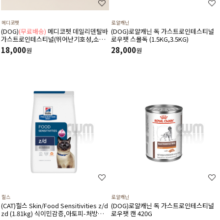
메디코펫
로얄캐닌
(DOG)
(무료배송)
메디코펫 데일리덴탈바
(DOG)로얄캐닌 독 가스트로인테스티널
가스트로인테스티널(뛰어난기호성,소화
로우팻 스몰독 (1.5KG,3.5KG)
기,췌장염,설사,구토,만성질환도움)
18,000
28,000
원
원
224g(14P)
힐스
로얄캐닌
(CAT)힐스 Skin/Food Sensitivities z/d
(DOG)로얄캐닌 독 가스트로인테스티널
zd (1.81kg) 식이민감증,아토피-처방식,
로우팻 캔 420G