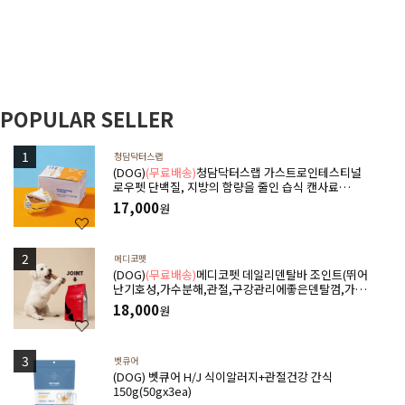
POPULAR SELLER
청담닥터스랩
(DOG)
(무료배송)
청담닥터스랩 가스트로인테스티널
로우펫 단백질, 지방의 함량을 줄인 습식 캔사료
600g(100gx6ea) 저지방처방습식,췌장염 ,소화기질
17,000
원
환,고지혈증,담낭슬러지
메디코펫
(DOG)
(무료배송)
메디코펫 데일리덴탈바 조인트(뛰어
난기호성,가수분해,관절,구강관리에좋은덴탈껌,가수
분해단백질) 224g(14P)
18,000
원
벳큐어
(DOG) 벳큐어 H/J 식이알러지+관절건강 간식
150g(50gx3ea)