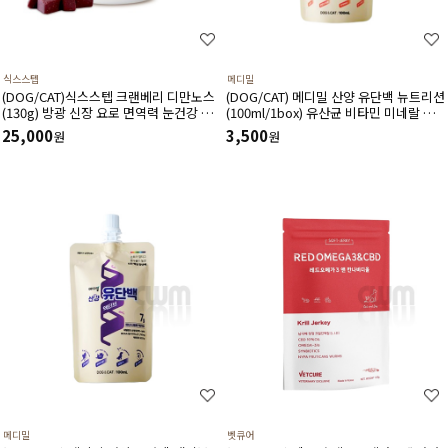
식스스텝
메디밀
(DOG/CAT)식스스텝 크랜베리 디만노스
(DOG/CAT) 메디밀 산양 유단백 뉴트리션
(130g) 방광 신장 요로 면역력 눈건강 혈
(100ml/1box) 유산균 비타민 미네랄 함
관건강에 도움 주는 츄어블 타입 영양제
유 한끼 사료 대용 고단백 저지방 영양보
25,000
3,500
원
원
충제
메디밀
벳큐어