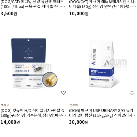
(DOG/CAT) 메디밀 산양 유단백 액티브
(DOG/CAT) 벳큐어 레드오메가3 앤 칸나
(100ml/1box) 근육 관절 케어 필수아미
비디올(130g) 장건강 면역건강 항산화 피
노산 아르기닌 함유 한끼 사료 대용 고단
부건강 피모건강에 도움
3,500
10,000
원
원
백 저지방 영양보충제
벳큐어
벳큐어
(DOG) 벳큐어 H/D 식이알러지+덴탈 츄
(DOG) 벳큐어 USF URINARY S/O 유리
180g(구강건강,가수분해,장건강,피부건
너리 멀티펑션 (1.5kg,5kg) 식이알러지
강에 도움)
결석관리 가수분해 면역건강 피부관리 피
14,000
30,000
원
원
모관리에 도움