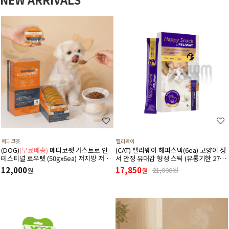
메디코펫
펠리웨이
(DOG)
(무료배송)
메디코펫 가스트로 인
(CAT) 펠리웨이 해피스낵(6ea) 고양이 정
테스티널 로우펫 (50gx6ea) 저지방 저단
서 안정 유대감 형성 스틱 (유통기한 27년
백 췌장염 고지혈증에 도움 주는 처방 습
1월 1일)
12,000
17,850
21,000원
원
원
식 캔 보조식