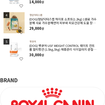
14,000
원
청담닥터스랩
(DOG)청담닥터스랩 하이포 소프트(1.2kg) 1원료 가수
분해 사료 가수분해연어 피부와 피모건강에 도움 장건
강 긴장완화 부드러운식감
29,000
원
벳큐어
(DOG) 벳큐어 USF WEIGHT CONTROL 웨이트 컨트
롤 멀티펑션 (1.5kg,5kg) 체중관리 식이알러지 관절건
강 아토피완화 위장관질환에 도움
30,000
원
BRAND