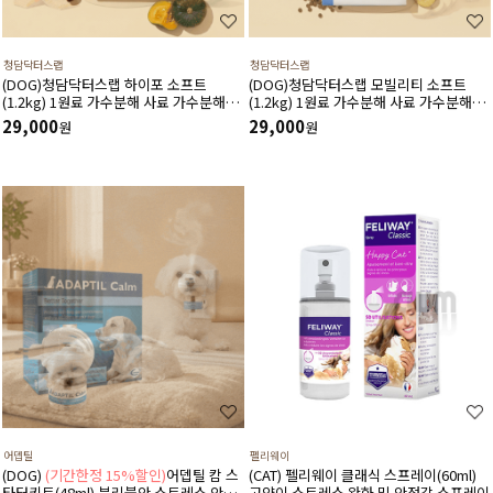
청담닥터스랩
청담닥터스랩
(DOG)청담닥터스랩 하이포 소프트
(DOG)청담닥터스랩 모빌리티 소프트
(1.2kg) 1원료 가수분해 사료 가수분해연
(1.2kg) 1원료 가수분해 사료 가수분해오
어 피부와 피모건강에 도움 장건강 긴장완
리 관절건강 장건강 긴장완화 부드러운식
29,000
29,000
원
원
화 부드러운식감
감
어뎁틸
펠리웨이
(DOG)
(기간한정 15%할인)
어뎁틸 캄 스
(CAT) 펠리웨이 클래식 스프레이(60ml)
타터키트(48ml) 분리불안 스트레스 안정
고양이 스트레스 완화 및 안정감 스프레이