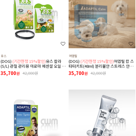
유스
어뎁틸
(DOG)
(기간한정 15%할인)
유스 칼라
(DOG)
(기간한정 15%할인)
어뎁틸 캄 스
(S/L) 관절 관리용 아로마 에센셜 오일 목
타터키트(48ml) 분리불안 스트레스 안정
걸이
디퓨저 (리필+본품(훈증기)구성)
35,700
35,700
42,000원
42,000원
원
원