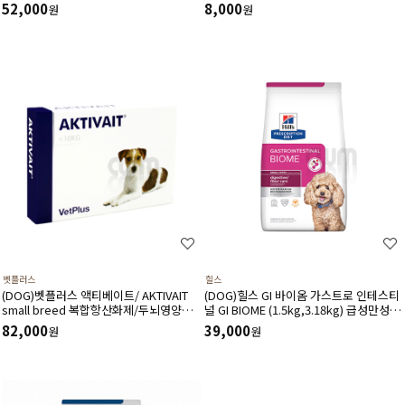
처방사료
52,000
8,000
원
원
벳플러스
힐스
(DOG)벳플러스 액티베이트/ AKTIVAIT
(DOG)힐스 GI 바이옴­ 가스트로 인테스티
small breed 복합항산화제/두뇌영양공
널 GI BIOME (1.5kg,3.18kg) 급성만성위
급,인지력상승(60캡슐)소형견용
장관질환-처방식,처방사료
82,000
39,000
원
원