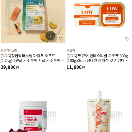
청담닥터스랩
벳큐어
(DOG)청담닥터스랩 하이포 소프트
(DOG) 벳큐어 인테스티널 로우팻 300g
(1.2kg) 1원료 가수분해 사료 가수분해연
(100gx3ea) 장내환경 개선 및 지방대사
어 피부와 피모건강에 도움 장건강 긴장완
에 도움을 주는 습식 처방식
29,000
11,000
원
원
화 부드러운식감