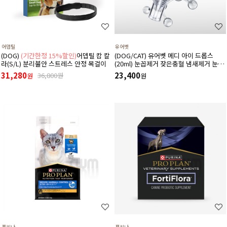
어뎁틸
유어벳
(DOG)
(기간한정 15%할인)
어뎁틸 캄 칼
(DOG/CAT) 유어벳 메디 아이 드롭스
라(S/L) 분리불안 스트레스 안정 목걸이
(20ml) 눈꼽제거 잦은충혈 냄새제거 눈물
자국 간지러움증
31,280
23,400
36,800원
원
원
퓨리나
퓨리나