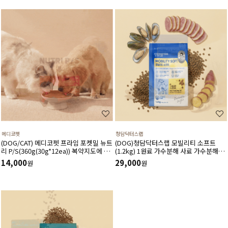
메디코펫
청담닥터스랩
(DOG/CAT) 메디코펫 프라임 포켓밀 뉴트
(DOG)청담닥터스랩 모빌리티 소프트
리 P/S(360g(30g*12ea)) 복약지도에 도
(1.2kg) 1원료 가수분해 사료 가수분해오
움주는 가수분해 오리 처방캔
리 관절건강 장건강 긴장완화 부드러운식
14,000
29,000
원
원
감