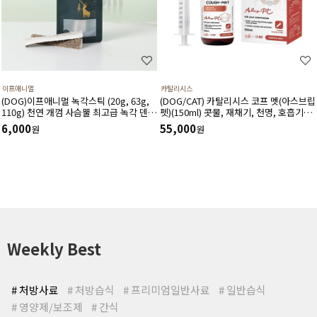
이프애니멀
카탈리시스
(DOG)이프애니멀 녹각스틱 (20g, 63g,
(DOG/CAT) 카탈리시스 코프 멧(아스브립
110g) 천연 개껌 사슴뿔 최고급 녹각 덴탈
펫)(150ml) 콧물, 재채기, 천명, 호흡기도
껌 노니함유 덴탈 영양간식
건조, 기침 등 호흡기도 및 거담작용에 도
6,000
55,000
원
원
움을 주고 호흡기 상태를 개선시키는 영양
제
Weekly Best
# 처방사료
# 처방습식
# 프리미엄일반사료
# 일반습식
# 영양제/보조제
# 간식