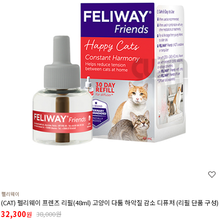
펠리웨이
(CAT) 펠리웨이 프렌즈 리필(48ml) 고양이 다툼 하악질 감소 디퓨저 (리필 단품 구성)
32,300
38,000원
원