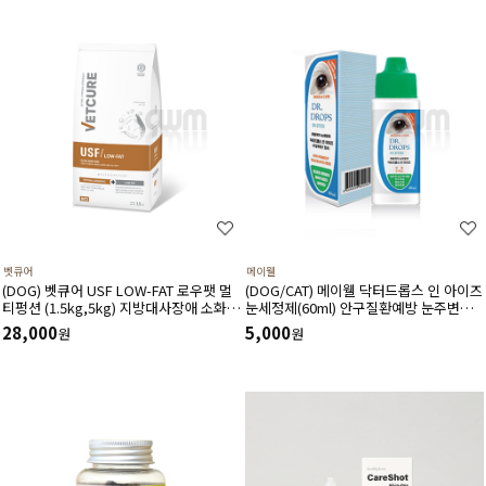
벳큐어
메이웰
(DOG) 벳큐어 USF LOW-FAT 로우팻 멀
(DOG/CAT) 메이웰 닥터드롭스 인 아이즈
티펑션 (1.5kg,5kg) 지방대사장애 소화기
눈세정제(60ml) 안구질환예방 눈주변냄
면역 식이알러지 피부모질건강 소화흡수
새완화 안구건조증완화 이물질세정
28,000
5,000
원
원
장애에 도움