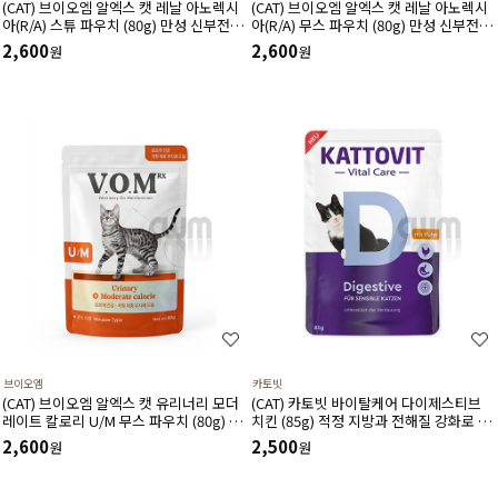
(CAT) 브이오엠 알엑스 캣 레날 아노렉시
(CAT) 브이오엠 알엑스 캣 레날 아노렉시
아(R/A) 스튜 파우치 (80g) 만성 신부전 결
아(R/A) 무스 파우치 (80g) 만성 신부전 결
석 관리 식욕 부진에 도움
석 관리 식욕 부진에 도움
2,600
2,600
원
원
브이오엠
카토빗
(CAT) 브이오엠 알엑스 캣 유리너리 모더
(CAT) 카토빗 바이탈케어 다이제스티브
레이트 칼로리 U/M 무스 파우치 (80g) 요
치킨 (85g) 적정 지방과 전해질 강화로 소
로결석 예방 및 재발 방지와 체중 조절에
화 흡수율을 높이는데 도움
2,600
2,500
원
원
도움