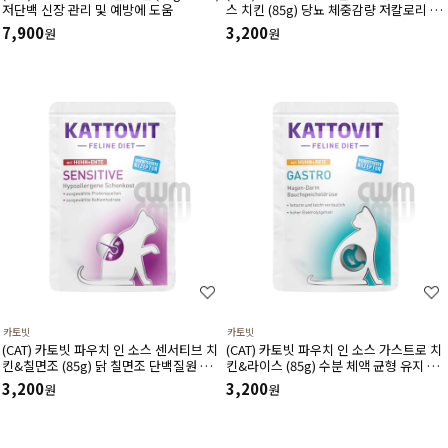
저단백 신장 관리 및 예방에 도움
스 치킨 (85g) 당뇨 체중감량 저칼로리 포
만감유지 지방 연소 근육 유지에 도움
7,900
3,200
원
원
카토빗
카토빗
(CAT) 카토빗 파우치 인 소스 센서티브 치
(CAT) 카토빗 파우치 인 소스 가스트로 치
킨&칠면조 (85g) 닭 칠면조 단백질원 알
킨&라이스 (85g) 수분 체액 균형 유지 저
레르기 소화에 도움
지방 소화 췌장 기능에 도움
3,200
3,200
원
원