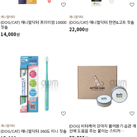
애니멀닥터
애니멀닥터
(DOG/CAT) 애니멀닥터 프리미엄 10000
(DOG/CAT) 애니멀닥터 천연&고트 칫솔
칫솔
22,000
원
14,000
원
(DOG) 비터케어 강아지 물어뜯기 습관 개
애니멀닥터
선에 도움을 주는 붙이는 스티커
(DOG/CAT) 애니멀닥터 360도 미니 칫솔
(5M/10M)