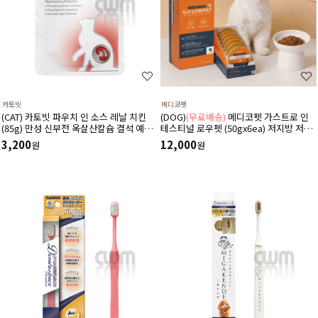
카토빗
메디코펫
(CAT) 카토빗 파우치 인 소스 레날 치킨
(DOG)
(무료배송)
메디코펫 가스트로 인
(85g) 만성 신부전 옥살산칼슘 결석 예방
테스티널 로우펫 (50gx6ea) 저지방 저단
에 도움
백 췌장염 고지혈증에 도움 주는 처방 습
3,200
12,000
원
원
식 캔 보조식