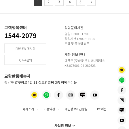
1
2
3
4
5
고객행복센터
상담문의시간
1544-2079
평일 10:00 ~ 17:00
점심시간 12:00 ~ 13:00
주말 및 공휴일 휴무
REVIEW 게시판
계좌 정보 안내
Q&A문의
예금주 (주)청담우리애니멀헬스
KB 073001-04-282623
교환반품배송지
강남구 압구정로4길 11 실로암빌딩 2층 청담우리몰
회사소개
·
이용약관
·
개인정보취급방침
·
PC버전
사업장 정보