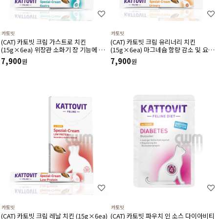
카토빗
카토빗
(CAT) 카토빗 크림 가스트로 치킨
(CAT) 카토빗 크림 유리너리 치킨
(15g×6ea) 위장관 소화기 장 기능에 도
(15g×6ea) 마그네슘 함량 감소 및 요로
움
건강에 도움
7,900
7,900
원
원
카토빗
카토빗
(CAT) 카토빗 크림 레날 치킨 (15g×6ea)
(CAT) 카토빗 파우치 인 소스 다이아비티