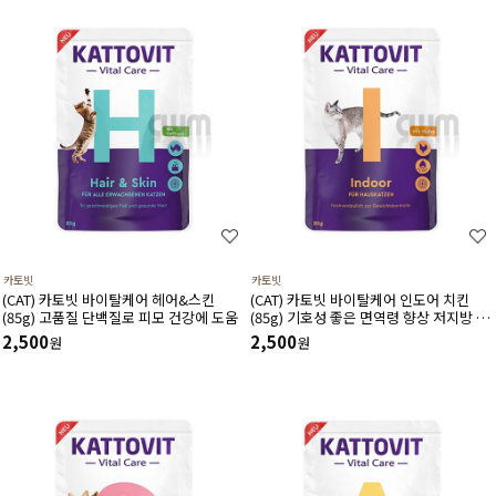
카토빗
카토빗
(CAT) 카토빗 바이탈케어 헤어&스킨
(CAT) 카토빗 바이탈케어 인도어 치킨
(85g) 고품질 단백질로 피모 건강에 도움
(85g) 기호성 좋은 면역령 향상 저지방 체
중관리에 도움
2,500
2,500
원
원