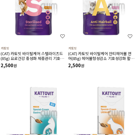
카토빗
카토빗
(CAT) 카토빗 바이탈케어 스텔라이즈드
(CAT) 카토빗 바이탈케어 안티헤어볼 연
(85g) 요로건강 중성화 체중관리 기호성
어(85g) 헤어볼형성감소 기호성강화 활력
에 도움
유지에 도움
2,500
2,500
원
원