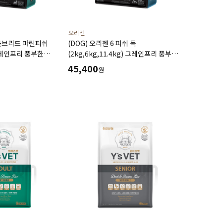
오리젠
스몰브리드 마린피쉬
(DOG) 오리젠 6 피쉬 독
) 그레인프리 풍부한
(2kg,6kg,11.4kg) 그레인프리 풍부한
유
단백질 미네랄 함유
45,400
원