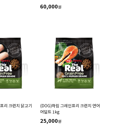
(2.5kg,6kg)풍부하고 균형잡힌
60,000
원
동애등에 유충 단백질사용, 노령견을
위한사료
인프리 크런치 닭고기
(DOG)하림 그레인프리 크런치 연어
어덜트 1kg
25,000
원