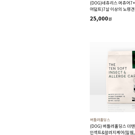
(DOG)네츄리스 머츄어7
어덜트)7살 이상의 노령견
사료(1.2kg,3kg)
25,000
원
버틀러홀딩스
(DOG) 버틀러홀딩스 더
인섹트&알러지케어(밀웜,