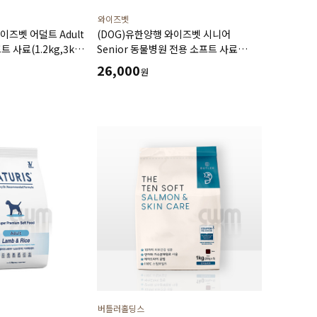
와이즈벳
이즈벳 어덜트 Adult
(DOG)유한양행 와이즈벳 시니어
 사료(1.2kg,3kg)
Senior 동물병원 전용 소프트 사료
영양소 피모관리
(1.2kg,3kg) 노령견에게 필요한 영양소
26,000
원
성 성분함유
체중관리 및 관절건강 관리를 위한
기능성 성분 함유
버틀러홀딩스