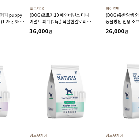
포르자10
와이즈벳
퍼피 puppy
(DOG)포르자10 메인터넌스 미니
(DOG)유한양행 와
.2kg,3kg)
어덜트 피쉬(2kg) 적절한칼로리
동물병원 전용 소프트
로 면역력증진
동물성단백질 건강한소화 디톡스효과에
성견에게 필요한 
36,000
26,000
원
원
 도움
도움
세포노화예방 기능
성보펫케어
성보펫케어