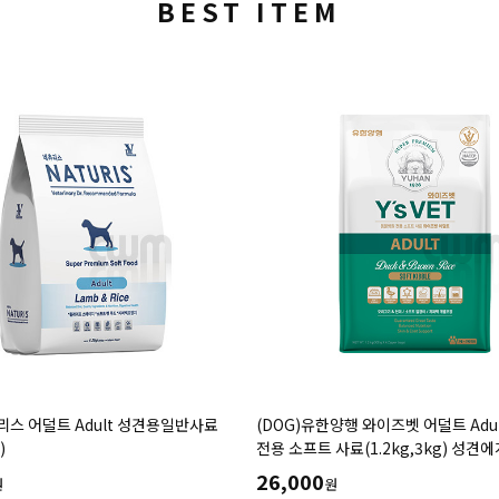
BEST ITEM
리스 어덜트 Adult 성견용일반사료
(DOG)유한양행 와이즈벳 어덜트 Adu
)
전용 소프트 사료(1.2kg,3kg) 성견
영양소 피모관리 세포노화예방 기능성
26,000
원
원