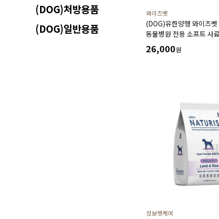
(DOG)처방용품
와이즈벳
(DOG)유한양행 와이즈벳 
(DOG)일반용품
동물병원 전용 소프트 사료(1
풍부한 필수 영양소 함유
26,000
원
근골격성장 소화기건강에
성보펫케어