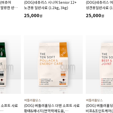
+(머츄어
(DOG)네츄리스 시니어 Senior 12+
(DOG)네츄리스 어
 말랑한 반습식
노견용 일반사료 (1.2kg, 3kg)
성견용일반사료 (1.2
25,000
25,000
원
원
버틀러홀딩스
버틀러홀딩스
텐 소프트 사료
(DOG) 버틀러홀딩스 더텐 소프트 사료
(DOG) 버틀러홀
황태&에너지(면역력에도움,
비프&조인트케어(