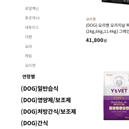
로얄캐닌
포르자10
오리젠
(DOG) 오리젠 오리지날 
네츄리스
(2kg,6kg,11.4kg) 
더텐
단백질 미네랄 함유
41,800
원
요라
하림
오리젠
연령별
(DOG)일반습식
(DOG)영양제/보조제
(DOG)처방간식/보조제
(DOG)간식