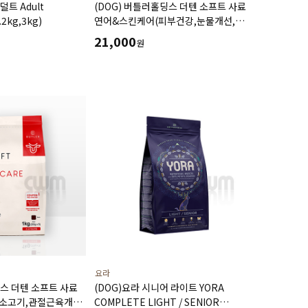
덜트 Adult
(DOG) 버틀러홀딩스 더텐 소프트 사료
kg,3kg)
연어&스킨케어(피부건강,눈물개선,
뼈건강도움) 1kg
21,000
원
요라
딩스 더텐 소프트 사료
(DOG)요라 시니어 라이트 YORA
소고기,관절근육개선,
COMPLETE LIGHT / SENIOR