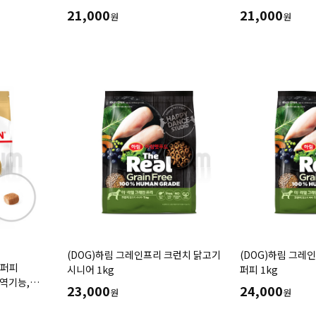
신진대사활성화,스트레스해소) 1kg
관절건강)1kg
21,000
21,000
원
원
(DOG)하림 그레인프리 크런치 닭고기
(DOG)하림 그레
 퍼피
시니어 1kg
퍼피 1kg
면역기능,
23,000
24,000
원
원
.5kg)