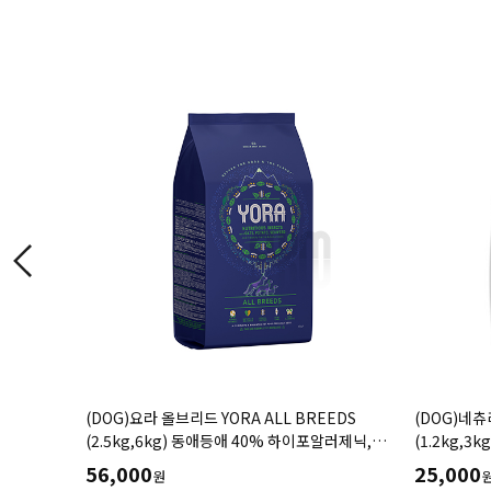
lt 동물병원
(DOG)요라 올브리드 YORA ALL BREEDS
(DOG)네츄
에게 필요한
(2.5kg,6kg) 동애등애 40% 하이포알러제닉,
(1.2kg,3kg
 성분함유
풍부한 영양의 곤충사료
56,000
25,000
원