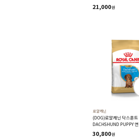
알레르기질환개선) 1kg
21,000
원
로얄캐닌
(DOG)로얄캐닌 닥스훈트
DACHSHUND PUPPY 
관절및 뼈 건강, 소화기능(1
30,800
원