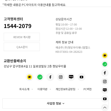
*자세한 내용은 PC사이트의 이용안내를 참고하세요.
고객행복센터
상담문의시간
1544-2079
평일 10:00 ~ 17:00
점심시간 12:00 ~ 13:00
주말 및 공휴일 휴무
REVIEW 게시판
계좌 정보 안내
Q&A문의
예금주 (주)청담우리애니멀헬스
KB 073001-04-282623
교환반품배송지
강남구 압구정로4길 11 실로암빌딩 2층 청담우리몰
회사소개
·
이용약관
·
개인정보취급방침
·
PC버전
사업장 정보