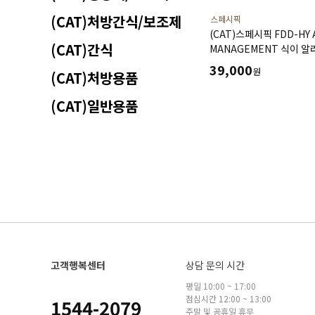
(CAT)처방간식/보조제
스페시픽
(CAT)스페시픽 FDD-HY 
(CAT)간식
MANAGEMENT 식이 알
이하
39,000
원
(CAT)처방용품
(CAT)일반용품
고객행복센터
상담 문의 시간
평일 10:00 ~ 17:00
점심시간 12:00 ~ 13:00
1544-2079
주말 및 공휴일 휴무