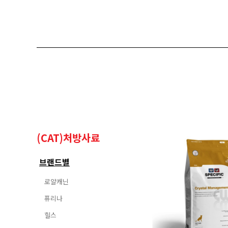
(CAT)처방사료
브랜드별
로얄캐닌
퓨리나
힐스