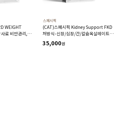
스페시픽
D WEIGHT
(CAT)스페시픽 Kidney Support FKD
방사료 비만관리,
처방식-신장/심장/간/칼슘옥살레이트
신장질환,결석처방사료(2kg)
35,000
원