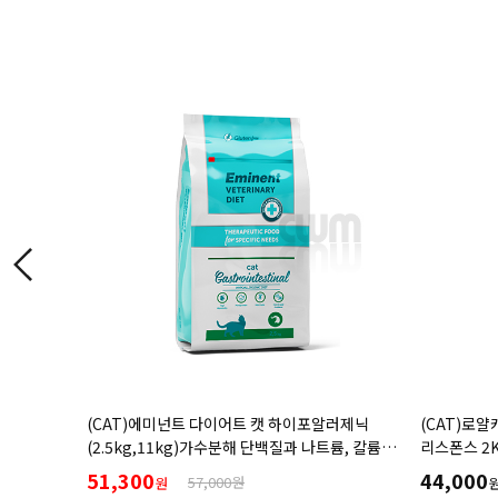
알러제닉
(CAT)로얄캐닌 캣 가스트로인테스티널 화이버
(CAT)힐스 
륨, 칼륨
리스폰스 2KG
Multicar
이를 위한
(1.5kg,3
44,000
39,000
원
처방식,처