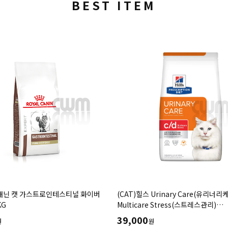
BEST ITEM
Urinary Care(유리너리케어)c/d cd
(CAT)닥터힐메딕스 하이포알러제닉
e Stress(스트레스관리)
컨트롤 필라인 W/C 식이 민감증 체중
.85kg,7.98kg) 요로기계/결석관리-
(1.5kg,3.5kg)
26,000
원
원
방사료