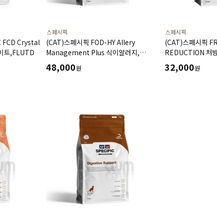
스페시픽
스페시픽
FCD Crystal
(CAT)스페시픽 FOD-HY Allery
(CAT)스페시픽 FR
이트,FLUTD
Management Plus 식이알러지,
REDUCTION 처
아토피고농도 오메가-3 EPA,DHA
체중관리
48,000
32,000
원
원