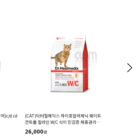
 웨이트
(CAT)로얄캐닌 캣 가스트로인테스티널
(CAT)로
관리
(2KG,4KG)
37,000
44,000
원