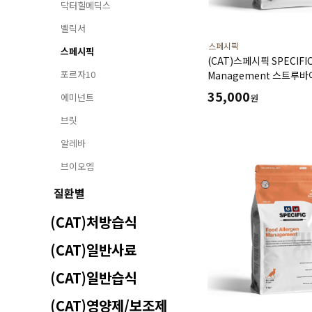
닥터힐메딕스
벨릭서
스페시픽
스페시픽
(CAT)스페시픽 SPECIFIC 
포르자10
Management 스트루바
35,000
에미넌트
원
브릿
알레바
브이오엠
질환별
(CAT)처방습식
(CAT)일반사료
(CAT)일반습식
(CAT)영양제/보조제