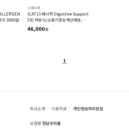
스페시픽
ALLERGEN
(CAT)스페시픽 Digestive Support
러지 3000달톤
FID 처방식/소화기증상개선예방,
위장관처방사료(2kg)
46,000
원
1
회사소개
이용약관
개인정보처리방침
상점명
청담우리몰