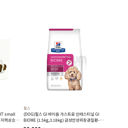
힐스
T small
(DOG)힐스 GI 바이옴­ 가스트로 인테스티널 GI
인지력상승
BIOME (1.5kg,3.18kg) 급성만성위장관질환-
처방식,처방사료