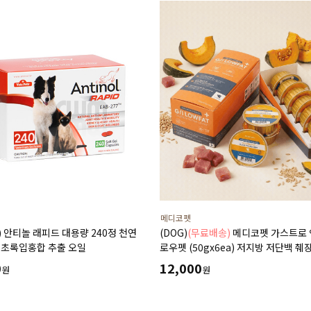
메디코펫
T) 안티놀 래피드 대용량 240정 천연
(DOG)
(무료배송)
메디코펫 가스트로
 초록입홍합 추출 오일
로우펫 (50gx6ea) 저지방 저단백 췌
고지혈증에 도움 주는 처방 습식 캔 
0
12,000
원
원