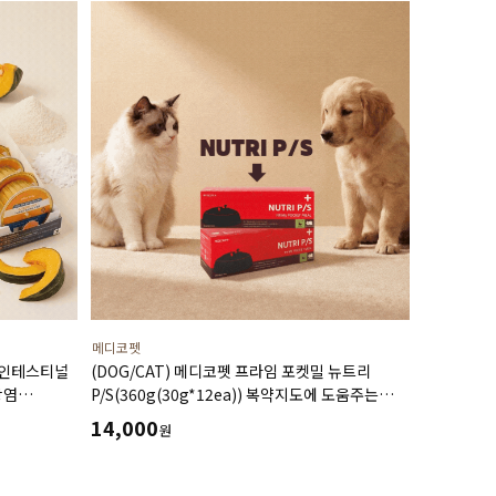
메디코펫
 인테스티널
(DOG/CAT) 메디코펫 프라임 포켓밀 뉴트리
장염
P/S(360g(30g*12ea)) 복약지도에 도움주는
보조식
가수분해 오리 처방캔
14,000
원