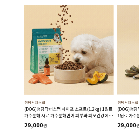
청담닥터스랩
청담닥터스랩
(DOG)청담닥터스랩 하이포 소프트(1.2kg) 1원료
(DOG)청담
가수분해 사료 가수분해연어 피부와 피모건강에
1원료 가수
도움 장건강 긴장완화 부드러운식감
장건강 긴장
29,000
29,000
원