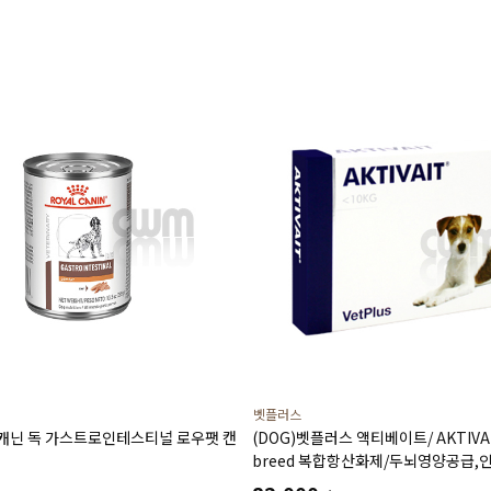
벳플러스
얄캐닌 독 가스트로인테스티널 로우팻 캔
(DOG)벳플러스 액티베이트/ AKTIVAI
breed 복합항산화제/두뇌영양공급,
(60캡슐)소형견용