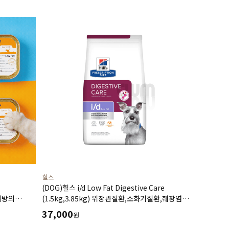
힐스
(DOG)힐스 i/d Low Fat Digestive Care
지방의
(1.5kg,3.85kg) 위장관질환,소화기질환,췌장염-
6ea)
처방식,처방사료
37,000
원
고지혈증,