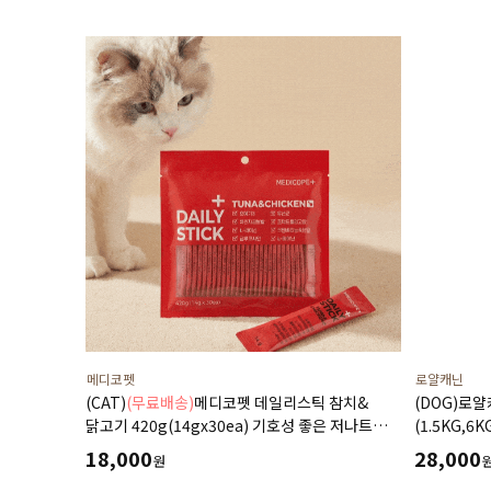
메디코펫
로얄캐닌
(CAT)
(무료배송)
메디코펫 데일리스틱 참치&
(DOG)로
닭고기 420g(14gx30ea) 기호성 좋은 저나트륨
(1.5KG,6K
하루 종합 영양제 츄르
18,000
28,000
원