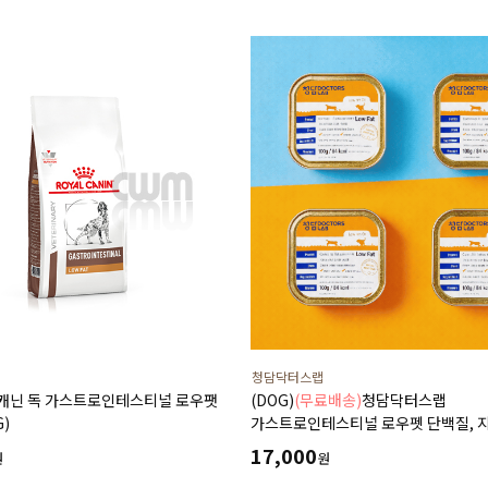
청담닥터스랩
얄캐닌 독 가스트로인테스티널 로우팻
(DOG)
(무료배송)
청담닥터스랩
G)
가스트로인테스티널 로우펫 단백질, 
함량을 줄인 습식 캔사료 600g(100gx
17,000
원
원
저지방처방습식,췌장염 ,소화기질환,