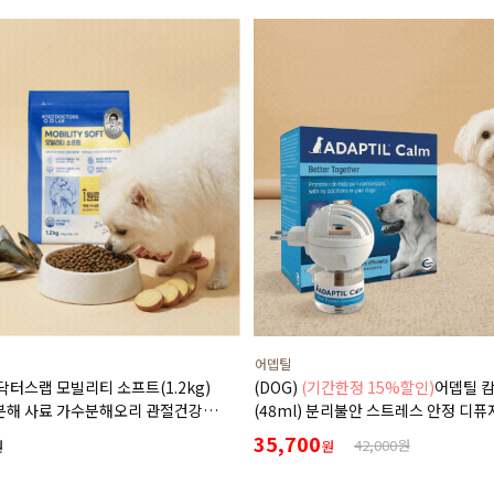
어뎁틸
닥터스랩 모빌리티 소프트(1.2kg)
(DOG)
(기간한정 15%할인)
어뎁틸 
분해 사료 가수분해오리 관절건강
(48ml) 분리불안 스트레스 안정 디퓨
완화 부드러운식감
+본품(훈증기)구성)
35,700
42,000원
원
원