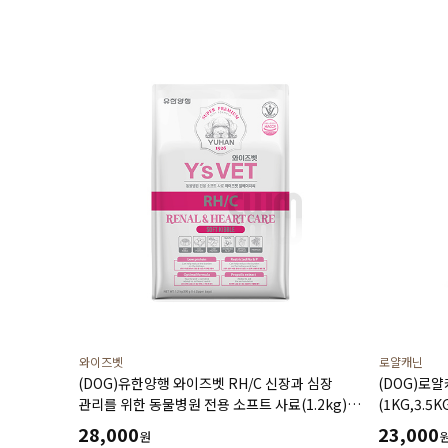
와이즈벳
로얄캐닌
(DOG)유한양행 와이즈벳 RH/C 신장과 심장
(DOG)로
관리를 위한 동물병원 전용 소프트 사료(1.2kg)
(1KG,3.5K
저단백 저인 저나트륨 3저설계 심장건강에 도움을
28,000
23,000
원
주는 기능성 성분 고품질 단백질원 사용