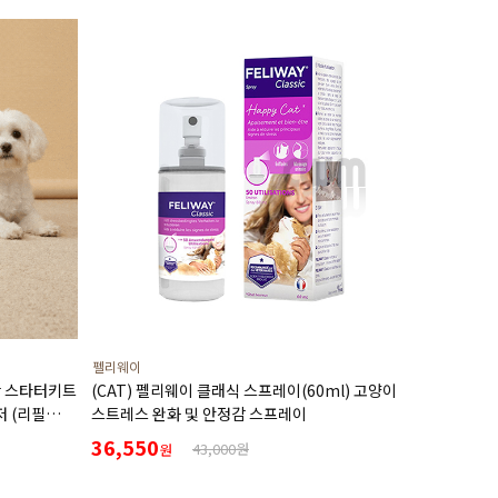
펠리웨이
캄 스타터키트
(CAT) 펠리웨이 클래식 스프레이(60ml) 고양이
저 (리필
스트레스 완화 및 안정감 스프레이
36,550
43,000원
원