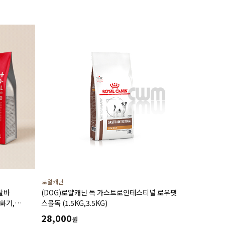
로얄캐닌
탈바
(DOG)로얄캐닌 독 가스트로인테스티널 로우팻
화기,
스몰독 (1.5KG,3.5KG)
(14P)
28,000
원