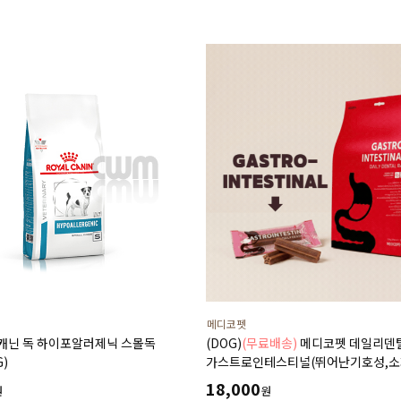
담낭슬러지
메디코펫
얄캐닌 독 하이포알러제닉 스몰독
(DOG)
(무료배송)
메디코펫 데일리덴
G)
가스트로인테스티널(뛰어난기호성,소
췌장염,설사,구토,만성질환도움) 224g
18,000
원
원