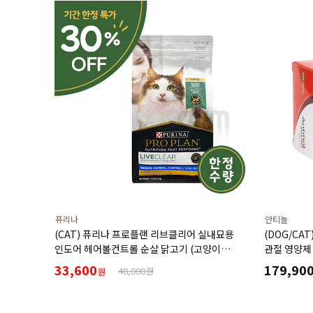
퓨리나
안티놀
(CAT) 퓨리나 프로플랜 리브클리어 실내묘용
(DOG/CA
인도어 헤어볼컨트롤 순살 닭고기 (고양이
관절 영양제
알레르기 감소식단)(1.5kg) (유통기한27년3월)
33,600
179,90
48,000원
원