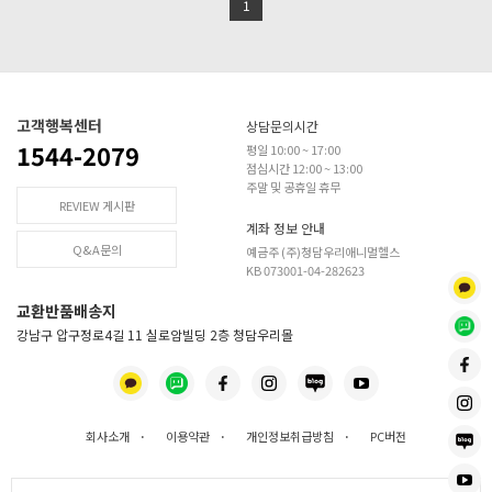
1
고객행복센터
상담문의시간
1544-2079
평일 10:00 ~ 17:00
점심시간 12:00 ~ 13:00
주말 및 공휴일 휴무
REVIEW 게시판
계좌 정보 안내
Q&A문의
예금주 (주)청담우리애니멀헬스
KB 073001-04-282623
교환반품배송지
강남구 압구정로4길 11 실로암빌딩 2층 청담우리몰
회사소개
·
이용약관
·
개인정보취급방침
·
PC버전