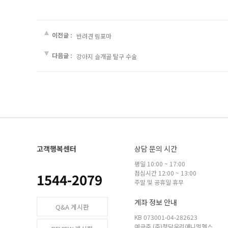
이전글 :
반려견 림포마
다음글 :
강아지 슬개골 탈구 수술
고객행복센터
상담 문의 시간
평일 10:00 ~ 17:00
점심시간 12:00 ~ 13:00
1544-2079
주말 및 공휴일 휴무
계좌 정보 안내
Q&A 게시판
KB 073001-04-282623
예금주 (주)청담우리애니멀헬스