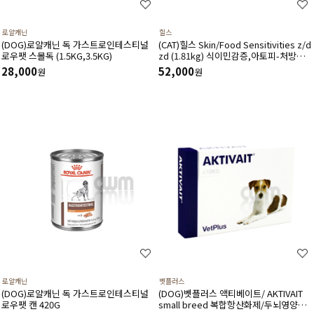
로얄캐닌
힐스
(DOG)로얄캐닌 독 가스트로인테스티널
(CAT)힐스 Skin/Food Sensitivities z/d
로우팻 스몰독 (1.5KG,3.5KG)
zd (1.81kg) 식이민감증,아토피-처방식,
처방사료
28,000
52,000
원
원
로얄캐닌
벳플러스
(DOG)로얄캐닌 독 가스트로인테스티널
(DOG)벳플러스 액티베이트/ AKTIVAIT
로우팻 캔 420G
small breed 복합항산화제/두뇌영양공