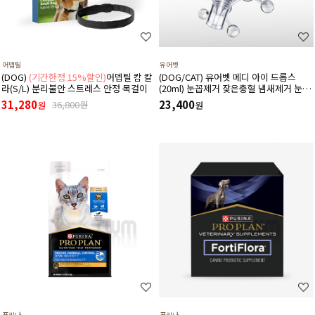
어뎁틸
유어벳
(DOG)
(기간한정 15%할인)
어뎁틸 캄 칼
(DOG/CAT) 유어벳 메디 아이 드롭스
라(S/L) 분리불안 스트레스 안정 목걸이
(20ml) 눈꼽제거 잦은충혈 냄새제거 눈물
자국 간지러움증
31,280
23,400
36,800원
원
원
퓨리나
퓨리나