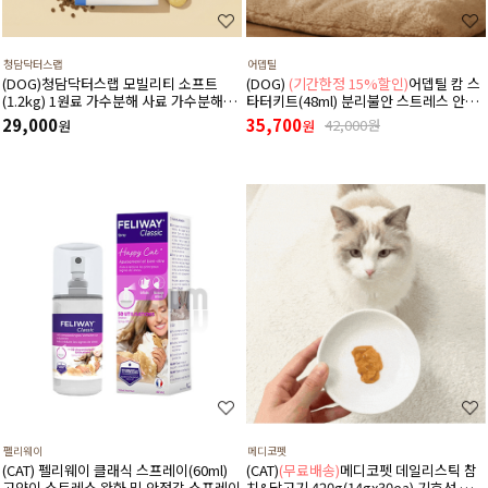
청담닥터스랩
어뎁틸
(DOG)청담닥터스랩 모빌리티 소프트
(DOG)
(기간한정 15%할인)
어뎁틸 캄 스
(1.2kg) 1원료 가수분해 사료 가수분해오
타터키트(48ml) 분리불안 스트레스 안정
리 관절건강 장건강 긴장완화 부드러운식
디퓨저 (리필+본품(훈증기)구성)
29,000
35,700
42,000원
원
원
감
펠리웨이
메디코펫
(CAT) 펠리웨이 클래식 스프레이(60ml)
(CAT)
(무료배송)
메디코펫 데일리스틱 참
고양이 스트레스 완화 및 안정감 스프레이
치&닭고기 420g(14gx30ea) 기호성 좋은