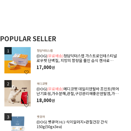
POPULAR SELLER
청담닥터스랩
(DOG)
(무료배송)
청담닥터스랩 가스트로인테스티널
로우펫 단백질, 지방의 함량을 줄인 습식 캔사료
600g(100gx6ea) 저지방처방습식,췌장염 ,소화기질
17,000
원
환,고지혈증,담낭슬러지
메디코펫
(DOG)
(무료배송)
메디코펫 데일리덴탈바 조인트(뛰어
난기호성,가수분해,관절,구강관리에좋은덴탈껌,가수
분해단백질) 224g(14P)
18,000
원
벳큐어
(DOG) 벳큐어 H/J 식이알러지+관절건강 간식
150g(50gx3ea)