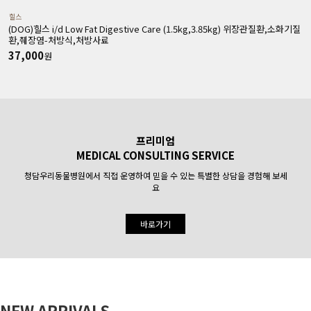
힐스
(DOG)힐스 i/d Low Fat Digestive Care (1.5kg,3.85kg) 위장관질환,소화기질
(
환,췌장염-처방식,처방사료
37,000
원
프리미엄
MEDICAL CONSULTING SERVICE
청담우리동물병원에서 직접 운영하여 믿을 수 있는 특별한 상담을 경험해 보세
요
바로가기
NEW ARRIVALS