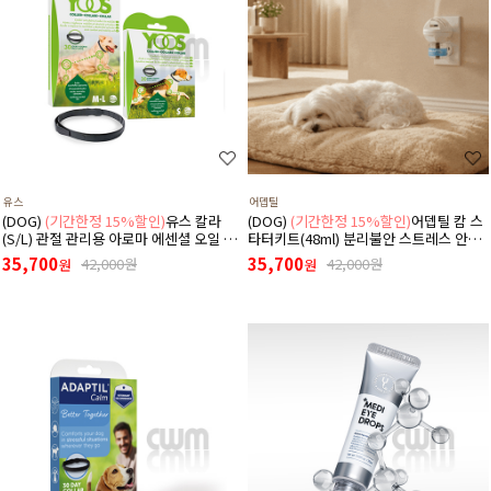
유스
어뎁틸
(DOG)
(기간한정 15%할인)
유스 칼라
(DOG)
(기간한정 15%할인)
어뎁틸 캄 스
(S/L) 관절 관리용 아로마 에센셜 오일 목
타터키트(48ml) 분리불안 스트레스 안정
걸이
디퓨저 (리필+본품(훈증기)구성)
35,700
35,700
42,000원
42,000원
원
원