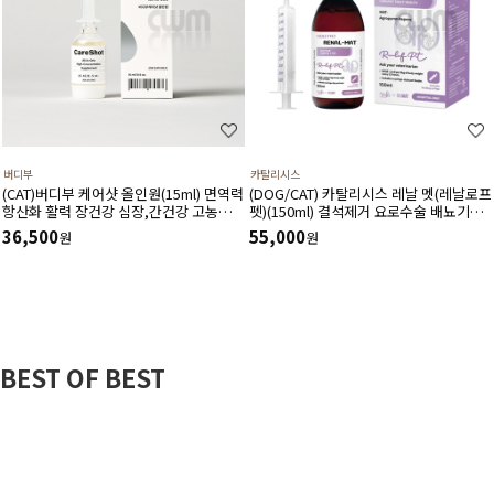
버디부
카탈리시스
(CAT)버디부 케어샷 올인원(15ml) 면역력
(DOG/CAT) 카탈리시스 레날 멧(레날로프
항산화 활력 장건강 심장,간건강 고농축
펫)(150ml) 결석제거 요로수술 배뇨기능
고흡수 영양제
개선 방광염치료 보조제
36,500
55,000
원
원
BEST OF BEST