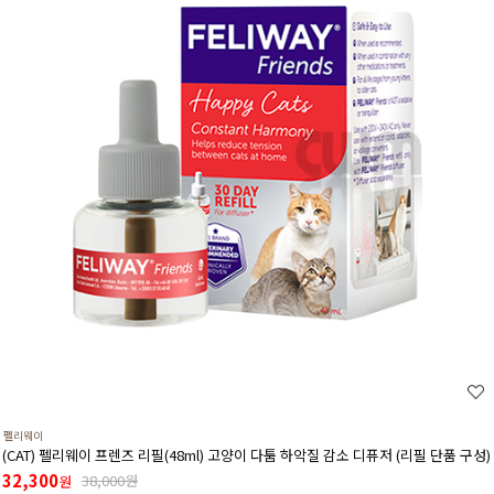
펠리웨이
(CAT) 펠리웨이 프렌즈 리필(48ml) 고양이 다툼 하악질 감소 디퓨저 (리필 단품 구성)
32,300
38,000원
원