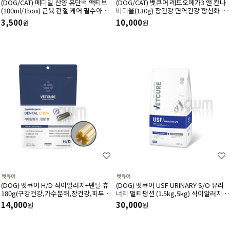
(DOG/CAT) 메디밀 산양 유단백 액티브
(DOG/CAT) 벳큐어 레드오메가3 앤 칸나
(100ml/1box) 근육 관절 케어 필수아미
비디올(130g) 장건강 면역건강 항산화 피
노산 아르기닌 함유 한끼 사료 대용 고단
부건강 피모건강에 도움
3,500
10,000
원
원
백 저지방 영양보충제
벳큐어
벳큐어
(DOG) 벳큐어 H/D 식이알러지+덴탈 츄
(DOG) 벳큐어 USF URINARY S/O 유리
180g(구강건강,가수분해,장건강,피부건
너리 멀티펑션 (1.5kg,5kg) 식이알러지
강에 도움)
결석관리 가수분해 면역건강 피부관리 피
14,000
30,000
원
원
모관리에 도움