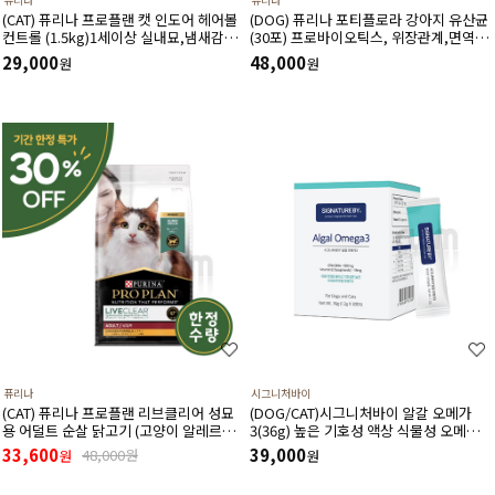
(CAT) 퓨리나 프로플랜 캣 인도어 헤어볼
(DOG) 퓨리나 포티플로라 강아지 유산균
컨트롤 (1.5kg)1세이상 실내묘,냄새감소,
(30포) 프로바이오틱스, 위장관계,면역기
헤어볼,저칼로리,신장건강,치아건강
계,전반적인 건강에 도움
29,000
48,000
원
원
퓨리나
시그니처바이
(CAT) 퓨리나 프로플랜 리브클리어 성묘
(DOG/CAT)시그니처바이 알갈 오메가
용 어덜트 순살 닭고기 (고양이 알레르기
3(36g) 높은 기호성 액상 식물성 오메가3
감소식단)(1.5kg) (유통기한 27년 3월)
천연 항산화제 비타민E 함유
33,600
39,000
48,000원
원
원