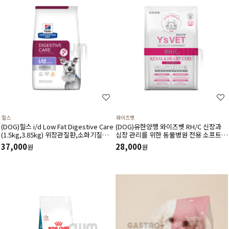
힐스
와이즈벳
(DOG)힐스 i/d Low Fat Digestive Care
(DOG)유한양행 와이즈벳 RH/C 신장과
(1.5kg,3.85kg) 위장관질환,소화기질환,
심장 관리를 위한 동물병원 전용 소프트
췌장염-처방식,처방사료
사료(1.2kg) 저단백 저인 저나트륨 3저설
37,000
28,000
원
원
계 심장건강에 도움을 주는 기능성 성분
고품질 단백질원 사용