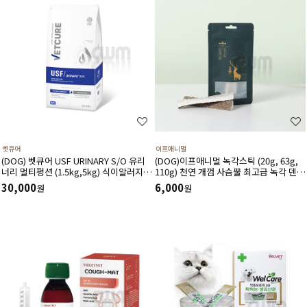
벳큐어
이프애니멀
(DOG) 벳큐어 USF URINARY S/O 유리
(DOG)이프애니멀 녹각스틱 (20g, 63g,
너리 멀티펑션 (1.5kg,5kg) 식이알러지
110g) 천연 개껌 사슴뿔 최고급 녹각 덴탈
결석관리 가수분해 면역건강 피부관리 피
껌 노니함유 덴탈 영양간식
30,000
6,000
원
원
모관리에 도움