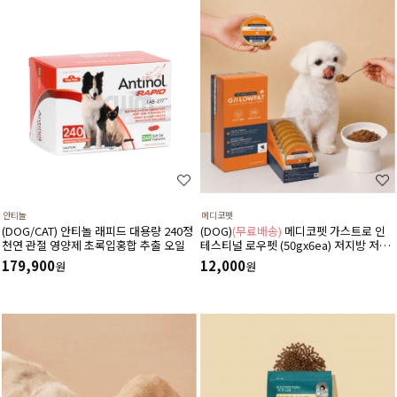
안티놀
메디코펫
(DOG/CAT) 안티놀 래피드 대용량 240정
(DOG)
(무료배송)
메디코펫 가스트로 인
천연 관절 영양제 초록입홍합 추출 오일
테스티널 로우펫 (50gx6ea) 저지방 저단
백 췌장염 고지혈증에 도움 주는 처방 습
179,900
12,000
원
원
식 캔 보조식