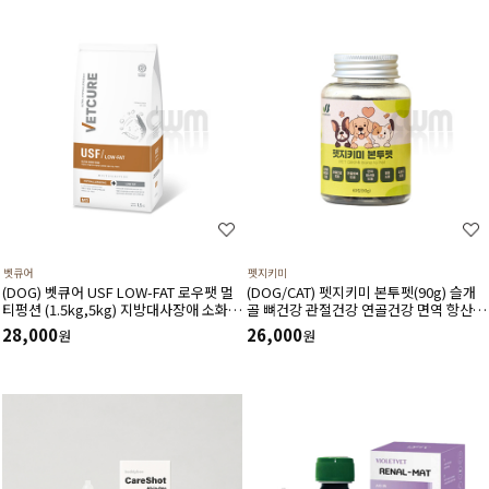
벳큐어
펫지키미
(DOG) 벳큐어 USF LOW-FAT 로우팻 멀
(DOG/CAT) 펫지키미 본투펫(90g) 슬개
티펑션 (1.5kg,5kg) 지방대사장애 소화기
골 뼈건강 관절건강 연골건강 면역 항산화
면역 식이알러지 피부모질건강 소화흡수
염증 소화기에 도움
28,000
26,000
원
원
장애에 도움