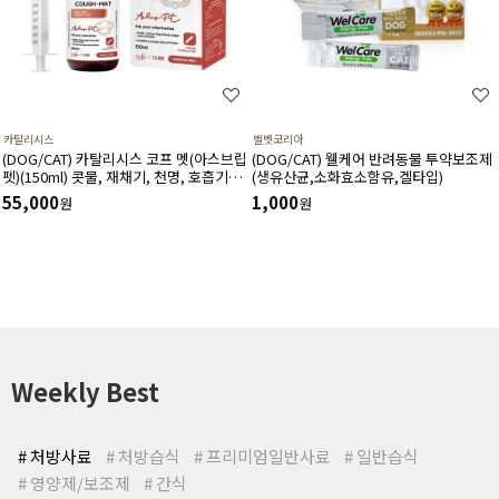
카탈리시스
벨벳코리아
(DOG/CAT) 카탈리시스 코프 멧(아스브립
(DOG/CAT) 웰케어 반려동물 투약보조제
펫)(150ml) 콧물, 재채기, 천명, 호흡기도
(생유산균,소화효소함유,겔타입)
건조, 기침 등 호흡기도 및 거담작용에 도
55,000
1,000
원
원
움을 주고 호흡기 상태를 개선시키는 영양
제
Weekly Best
# 처방사료
# 처방습식
# 프리미엄일반사료
# 일반습식
# 영양제/보조제
# 간식