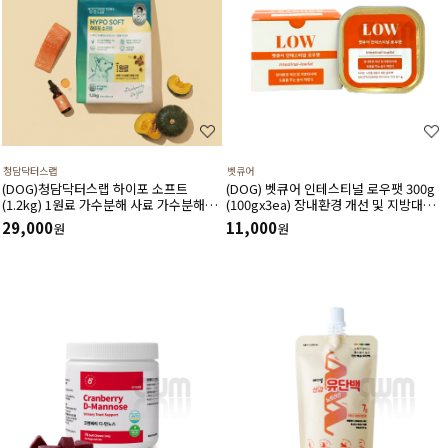
청담닥터스랩
벳큐어
(DOG)청담닥터스랩 하이포 소프트
(DOG) 벳큐어 인테스티널 로우팻 300g
(1.2kg) 1원료 가수분해 사료 가수분해연
(100gx3ea) 장내환경 개선 및 지방대사
어 피부와 피모건강에 도움 장건강 긴장완
에 도움을 주는 습식 처방식
29,000
11,000
원
원
화 부드러운식감