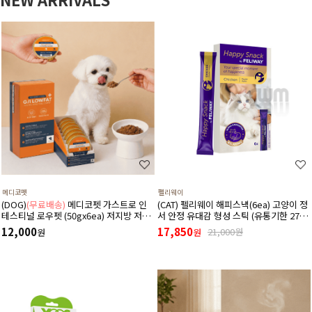
메디코펫
펠리웨이
(DOG)
(무료배송)
메디코펫 가스트로 인
(CAT) 펠리웨이 해피스낵(6ea) 고양이 정
테스티널 로우펫 (50gx6ea) 저지방 저단
서 안정 유대감 형성 스틱 (유통기한 27년
백 췌장염 고지혈증에 도움 주는 처방 습
1월 1일)
12,000
17,850
21,000원
원
원
식 캔 보조식