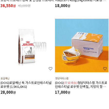
저나트륨 하루 종합 영양제 츄르
36,550
18,000
43,000원
원
원
로얄캐닌
청담닥터스랩
(DOG)로얄캐닌 독 가스트로인테스티널
(DOG)
(무료배송)
청담닥터스랩 가스트로
로우팻 (1.5KG,6KG)
인테스티널 로우펫 단백질, 지방의 함량을
줄인 습식 캔사료 600g(100gx6ea) 저지
28,000
17,000
원
원
방처방습식,췌장염 ,소화기질환,고지혈
증,담낭슬러지