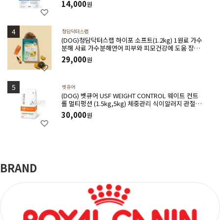
14,000
원
청담닥터스랩
(DOG)청담닥터스랩 하이포 소프트(1.2kg) 1원료 가수
분해 사료 가수분해연어 피부와 피모건강에 도움 장건
강 긴장완화 부드러운식감
29,000
원
벳큐어
(DOG) 벳큐어 USF WEIGHT CONTROL 웨이트 컨트
롤 멀티펑션 (1.5kg,5kg) 체중관리 식이알러지 관절건
강 아토피완화 위장관질환에 도움
30,000
원
BRAND