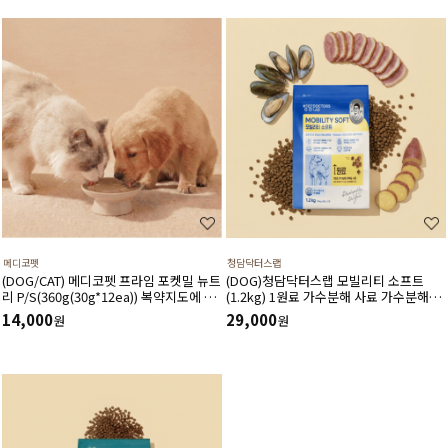
메디코펫
청담닥터스랩
(DOG/CAT) 메디코펫 프라임 포켓밀 뉴트
(DOG)청담닥터스랩 모빌리티 소프트
리 P/S(360g(30g*12ea)) 복약지도에 도
(1.2kg) 1원료 가수분해 사료 가수분해오
움주는 가수분해 오리 처방캔
리 관절건강 장건강 긴장완화 부드러운식
14,000
29,000
원
원
감