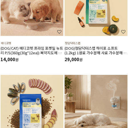
메디코펫
청담닥터스랩
(DOG/CAT) 메디코펫 프라임 포켓밀 뉴트
(DOG)청담닥터스랩 하이포 소프트
리 P/S(360g(30g*12ea)) 복약지도에 도
(1.2kg) 1원료 가수분해 사료 가수분해연
움주는 가수분해 오리 처방캔
어 피부와 피모건강에 도움 장건강 긴장완
14,000
29,000
원
원
화 부드러운식감