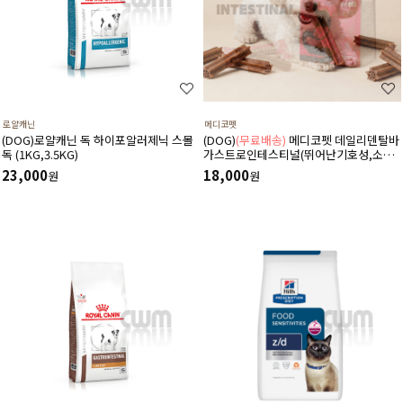
로얄캐닌
메디코펫
(DOG)로얄캐닌 독 하이포알러제닉 스몰
(DOG)
(무료배송)
메디코펫 데일리덴탈바
독 (1KG,3.5KG)
가스트로인테스티널(뛰어난기호성,소화
기,췌장염,설사,구토,만성질환도움)
23,000
18,000
원
원
224g(14P)