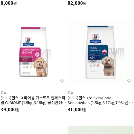
급,인지력상승(60캡슐)소형견용
8,000
82,000
원
원
힐스
힐스
(DOG)힐스 GI 바이옴­ 가스트로 인테스티
(DOG)힐스 z/d Skin/Food
널 GI BIOME (1.5kg,3.18kg) 급성만성위
Sensitivities (1.5kg,3.17kg,7.98kg) 식
장관질환-처방식,처방사료
이민감증 피부질환 위장관계-처방식,처방
39,000
41,000
원
원
사료