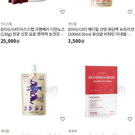
식스스텝
메디밀
(DOG/CAT)식스스텝 크랜베리 디만노스
(DOG/CAT) 메디밀 산양 유단백 뉴트리션
(130g) 방광 신장 요로 면역력 눈건강 혈
(100ml/1box) 유산균 비타민 미네랄 함
관건강에 도움 주는 츄어블 타입 영양제
유 한끼 사료 대용 고단백 저지방 영양보
25,000
3,500
원
원
충제
메디밀
벳큐어