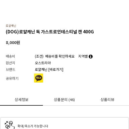
로얄캐닌
(DOG)로얄캐닌 독 가스트로인테스티널 캔 400G
8,000
원
배송비
(조건)
배송비를 확인하세요
지역별
원산지
오스트리아
브랜드
로얄캐닌
[바로가기]
공유하기
상세정보
상품문의
(46)
상품리뷰
확대/축소가 가능합니다