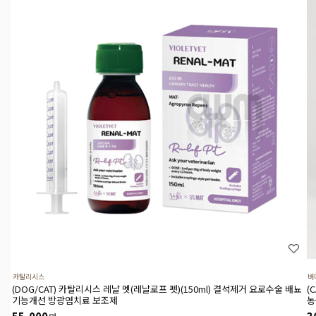
카탈리시스
버
(DOG/CAT) 카탈리시스 레날 멧(레날로프 펫)(150ml) 결석제거 요로수술 배뇨
(
기능개선 방광염치료 보조제
농