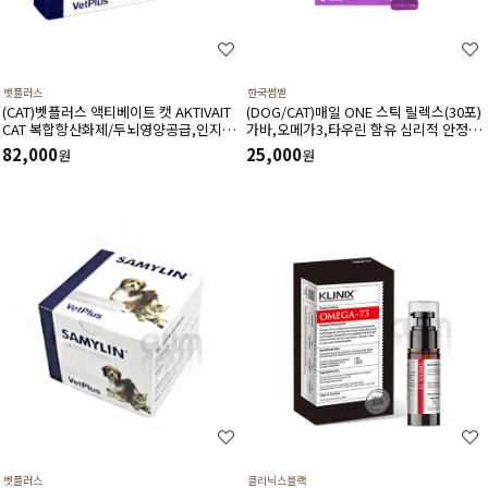
벳플러스
한국썸벧
(CAT)벳플러스 액티베이트 캣 AKTIVAIT
(DOG/CAT)매일 ONE 스틱 릴렉스(30포)
CAT 복합항산화제/두뇌영양공급,인지력
가바,오메가3,타우린 함유 심리적 안정에
상승(60캡슐)
도움 스트레스 감소
82,000
25,000
원
원
벳플러스
클리닉스블랙