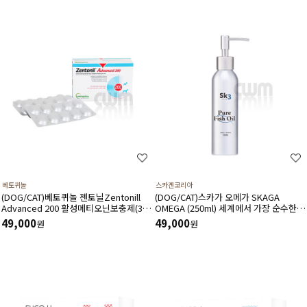
베토퀴놀
스카겐코리아
(DOG/CAT)베토퀴놀 젠토닐Zentonill
(DOG/CAT)스카가 오메가 SKAGA
Advanced 200 활성메티오닌보충제(30
OMEGA (250ml) 세계에서 가장 순수한
정)항산화,활력증강,간기능보조제
오메가3 Fish oil
49,000
49,000
원
원