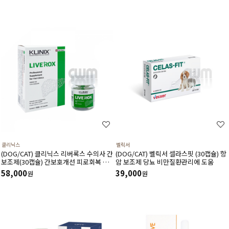
클리닉스
벨릭서
(DOG/CAT) 클리닉스 리버록스 수의사 간
(DOG/CAT) 벨릭서 셀라스핏 (30캡슐) 항
보조제(30캡슐) 간보호개선 피로회복 스
암 보조제 당뇨 비만질환관리에 도움
트레스완화 항산화에 도움
58,000
39,000
원
원