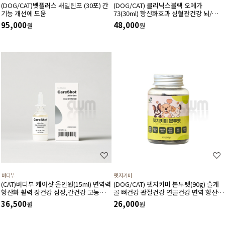
(DOG/CAT)벳플러스 새밀린포 (30포) 간
(DOG/CAT) 클리닉스블랙 오메가
기능 개선에 도움
73(30ml) 항산화효과 심혈관건강 뇌/신경
계기능보호 눈건강 피부건강에 도움
95,000
48,000
원
원
버디부
펫지키미
(CAT)버디부 케어샷 올인원(15ml) 면역력
(DOG/CAT) 펫지키미 본투펫(90g) 슬개
항산화 활력 장건강 심장,간건강 고농축
골 뼈건강 관절건강 연골건강 면역 항산화
고흡수 영양제
염증 소화기에 도움
36,500
26,000
원
원