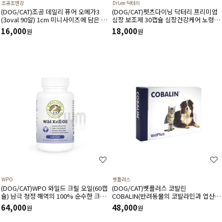
조공조앤강
DrLee 닥터리
(DOG/CAT)조공 데일리 퓨어 오메가3
(DOG/CAT)펫츠다이닝 닥터리 프리미엄
(3oval 90알) 1cm 미니사이즈에 담은 고
심장 보조제 30캡슐 심장건강케어 노령성
순도 rTG 오메가3
심질환 심장기능개선 혈류개선 항산화 면
16,000
18,000
원
원
역력도움
WPO
벳플러스
(DOG/CAT)WPO 와일드 크릴 오일(60캡
(DOG/CAT)벳플러스 코발린
슐) 남극 청정 해역의 100% 순수한 크릴
COBALIN(반려동물의 코발라민과 엽산을
오일 강력한 항산화 성분 함유
보충해주는 영양보조제) 60캡슐
64,000
48,000
원
원