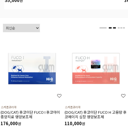
55,000
3
원
스카겐코리아
스카겐코리아
(DOG/CAT) 후코이단 FUCO I 후코아이
(DOG/CAT) 후코이단 FUCO H 고용량 후
종양치료 영양보조제
코에이치 심장 영양보조제
176,000
110,000
원
원