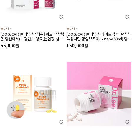
클리닉스
클리닉스
(DOG/CAT) 클리닉스 엑셀라이트 액상복
(DOG/CAT) 클리닉스 파이토맥스 엘엑스
합 항산화제(노령견,노령묘,눈건강,심혈
액상시럽 항암보조제(60cap&80ml) 항암
관계,염증,알러지) 28ml
치료시 시너지효과
55,000
150,000
원
원