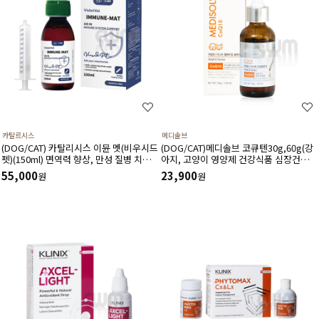
카탈르시스
메디솔브
(DOG/CAT) 카탈리시스 이뮨 멧(비우시드
(DOG/CAT)메디솔브 코큐텐30g,60g(강
펫)(150ml) 면역력 향상, 만성 질병 치료,
아지, 고양이 영양제 건강식품 심장건강
간 건강, 수술 후 회복 촉진, 산화스트레스
강아지기관지협착증 항산화제)할인제외
55,000
23,900
원
원
해소에 도움
상품