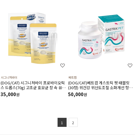
시그니처바이
베트컴
(DOG/CAT) 시그니처바이 프로바이오틱
(DOG/CAT)베트컴 게스트릭 펫 태블릿
스 드롭스(70g) 고초균 효모균 장 속 유해
(30정) 위건강 위산도조절 소화개선 항산
균 케어로 무른변 항생제성 설사 예민한장
화에 도움
35,000
50,000
원
원
에 도움
1
2