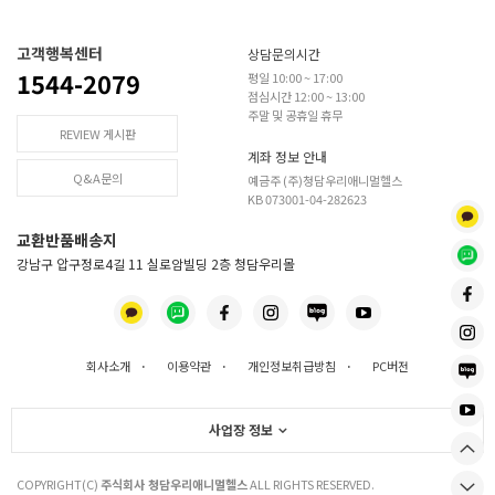
고객행복센터
상담문의시간
1544-2079
평일 10:00 ~ 17:00
점심시간 12:00 ~ 13:00
주말 및 공휴일 휴무
REVIEW 게시판
계좌 정보 안내
Q&A문의
예금주 (주)청담우리애니멀헬스
KB 073001-04-282623
교환반품배송지
강남구 압구정로4길 11 실로암빌딩 2층 청담우리몰
회사소개
·
이용약관
·
개인정보취급방침
·
PC버전
사업장 정보
COPYRIGHT(C)
주식회사 청담우리애니멀헬스
ALL RIGHTS RESERVED.