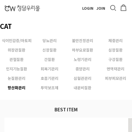
LOGIN
JOIN
CAT
식이민감증/아토피
당뇨관리
불안진정관리
체중관리
위장관질환
신장질환
하부요로질환
심장질환
관절질환
간질환
노령기관리
구강질환
인지기능질환
회복기관리
종양관리
면역력관리
눈질환관리
호흡기관리
심혈관관리
피부피모관리
항산화관리
투약보조제
내분비질환
BEST ITEM