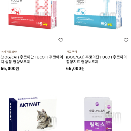
스카겐코리아
신교무역
(DOG/CAT) 후코이단 FUCO H 후코에이
(DOG/CAT) 후코이단 FUCO I 후코아이
치 심장 영양보조제
종양치료 영양보조제
66,000
66,000
원
원