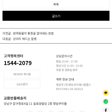
목록
글쓰기
이전글 :
반려동물의 통증을 알아내는 방법
다음글 :
강아지 에디슨 질병
고객행복센터
상담문의시간
1544-2079
평일 10:00 ~ 17:00
점심시간 12:00 ~ 13:00
주말 및 공휴일 휴무
REVIEW 게시판
계좌 정보 안내
Q&A문의
예금주 (주)청담우리애니멀헬스
KB 073001-04-282623
교환반품배송지
강남구 압구정로4길 11 실로암빌딩 2층 청담우리몰