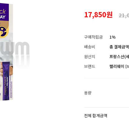
17,850원
21,
구매적립금
1%
배송비
총 결제금액이
원산지
프랑스산(세
브랜드
펠리웨이
[
용량
전체 합계금액