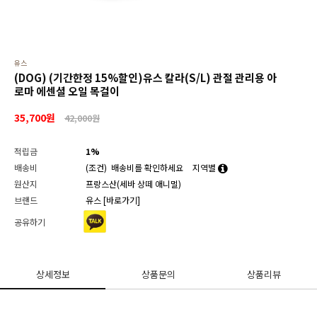
유스
(DOG) (기간한정 15%할인)유스 칼라(S/L) 관절 관리용 아
로마 에센셜 오일 목걸이
35,700
원
42,000원
적립금
1%
배송비
(조건)
배송비를 확인하세요
지역별
원산지
프랑스산(세바 상떼 애니멀)
브랜드
유스
[바로가기]
공유하기
상세정보
상품문의
상품리뷰