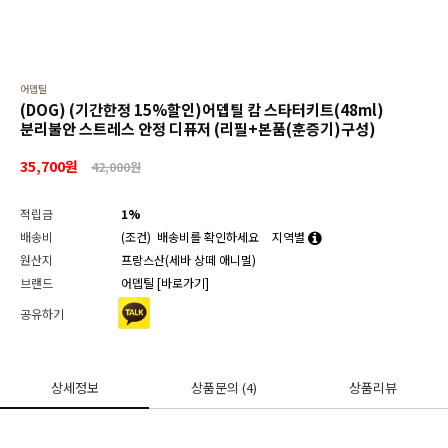
어뎁틸
(DOG) (기간한정 15%할인)어뎁틸 캄 스타터키트(48ml)
분리불안 스트레스 안정 디퓨저 (리필+본품(훈증기)구성)
35,700
원
42,000원
적립금
1%
배송비
(조건)
배송비를 확인하세요
지역별
원산지
프랑스산(세바 상떼 애니멀)
브랜드
어뎁틸
[바로가기]
공유하기
상세정보
상품문의
(4)
상품리뷰