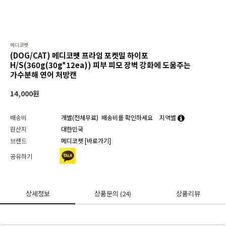
메디코펫
(DOG/CAT) 메디코펫 프라임 포켓밀 하이포
H/S(360g(30g*12ea)) 피부 피모 장벽 강화에 도움주는
가수분해 연어 처방캔
14,000
원
배송비
개별(전체무료)
배송비를 확인하세요
지역별
원산지
대한민국
브랜드
메디코펫
[바로가기]
공유하기
상세정보
상품문의
(24)
상품리뷰