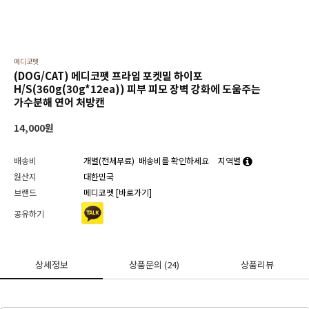
메디코펫
(DOG/CAT) 메디코펫 프라임 포켓밀 하이포
H/S(360g(30g*12ea)) 피부 피모 장벽 강화에 도움주는
가수분해 연어 처방캔
14,000
원
배송비
개별(전체무료)
배송비를 확인하세요
지역별
원산지
대한민국
브랜드
메디코펫
[바로가기]
공유하기
상세정보
상품문의
(24)
상품리뷰