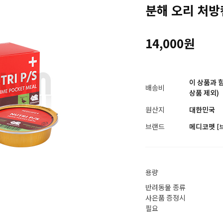
분해 오리 처방
14,000원
이 상품과 
배송비
상품 제외)
원산지
대한민국
브랜드
메디코펫
[
용량
반려동물 종류
사은품 증정시
필요