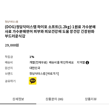
청담닥터스랩
(DOG)청담닥터스랩 하이포 소프트(1.2kg) 1원료 가수분해
사료 가수분해연어 피부와 피모건강에 도움 장건강 긴장완화
부드러운식감
29,000
원
적립금
1%
배송비
개별(전체무료)
배송비를 확인하세요
지역별
원산지
대한민국
브랜드
청담닥터스랩
[바로가기]
공유하기
상세정보
상품문의
(86)
상품리뷰