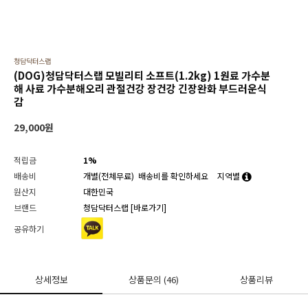
청담닥터스랩
(DOG)청담닥터스랩 모빌리티 소프트(1.2kg) 1원료 가수분
해 사료 가수분해오리 관절건강 장건강 긴장완화 부드러운식
감
29,000
원
적립금
1%
배송비
개별(전체무료)
배송비를 확인하세요
지역별
원산지
대한민국
브랜드
청담닥터스랩
[바로가기]
공유하기
상세정보
상품문의
(46)
상품리뷰