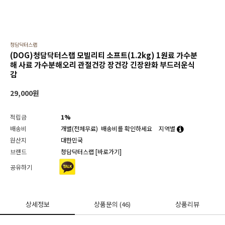
청담닥터스랩
(DOG)청담닥터스랩 모빌리티 소프트(1.2kg) 1원료 가수분
해 사료 가수분해오리 관절건강 장건강 긴장완화 부드러운식
감
29,000
원
적립금
1%
배송비
개별(전체무료)
배송비를 확인하세요
지역별
원산지
대한민국
브랜드
청담닥터스랩
[바로가기]
공유하기
상세정보
상품문의
(46)
상품리뷰