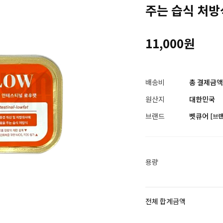
주는 습식 처방
11,000원
배송비
총 결제금액이
원산지
대한민국
브랜드
벳큐어
[브
용량
전체 합계금액