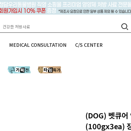
랩
MEDICAL CONSULTATION
C/S CENTER
(DOG) 벳큐어
(100gx3ea