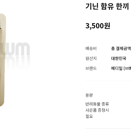
기닌 함유 한끼
3,500원
배송비
총 결제금액이
원산지
대한민국
브랜드
메디밀
[브
용량
반려동물 종류
사은품 증정시
필요