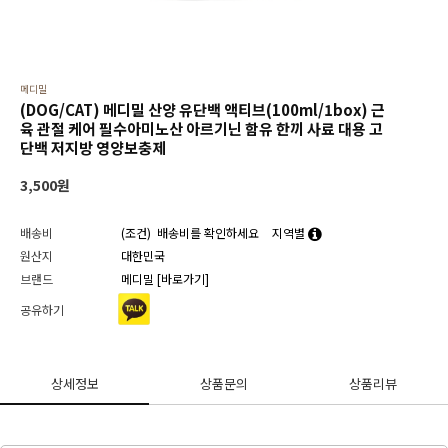
메디밀
(DOG/CAT) 메디밀 산양 유단백 액티브(100ml/1box) 근
육 관절 케어 필수아미노산 아르기닌 함유 한끼 사료 대용 고
단백 저지방 영양보충제
3,500
원
배송비
(조건)
배송비를 확인하세요
지역별
원산지
대한민국
브랜드
메디밀
[바로가기]
공유하기
상세정보
상품문의
상품리뷰