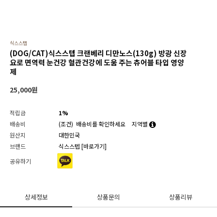
식스스텝
(DOG/CAT)식스스텝 크랜베리 디만노스(130g) 방광 신장
요로 면역력 눈건강 혈관건강에 도움 주는 츄어블 타입 영양
제
25,000
원
적립금
1%
배송비
(조건)
배송비를 확인하세요
지역별
원산지
대한민국
브랜드
식스스텝
[바로가기]
공유하기
상세정보
상품문의
상품리뷰