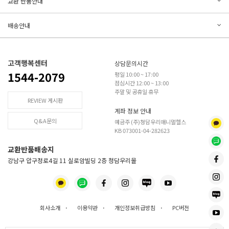
교환 반품안내
등록된 문의가 없습니다.
등록된 리뷰가 없습니다.
배송안내
고객행복센터
상담문의시간
1544-2079
평일 10:00 ~ 17:00
점심시간 12:00 ~ 13:00
주말 및 공휴일 휴무
REVIEW 게시판
계좌 정보 안내
Q&A문의
예금주 (주)청담우리애니멀헬스
KB 073001-04-282623
교환반품배송지
강남구 압구정로4길 11 실로암빌딩 2층 청담우리몰
회사소개
·
이용약관
·
개인정보취급방침
·
PC버전