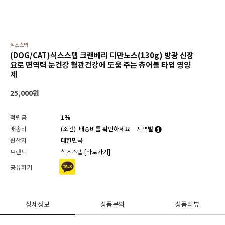
식스스텝
(DOG/CAT)식스스텝 크랜베리 디만노스(130g) 방광 신장
요로 면역력 눈건강 혈관건강에 도움 주는 츄어블 타입 영양
제
25,000
원
적립금
1%
배송비
(조건)
배송비를 확인하세요
지역별
원산지
대한민국
브랜드
식스스텝
[바로가기]
공유하기
상세정보
상품문의
상품리뷰