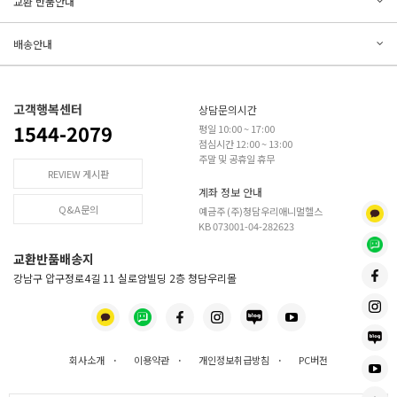
교환 반품안내
등록된 문의가 없습니다.
등록된 리뷰가 없습니다.
배송안내
고객행복센터
상담문의시간
1544-2079
평일 10:00 ~ 17:00
점심시간 12:00 ~ 13:00
주말 및 공휴일 휴무
REVIEW 게시판
계좌 정보 안내
Q&A문의
예금주 (주)청담우리애니멀헬스
KB 073001-04-282623
교환반품배송지
강남구 압구정로4길 11 실로암빌딩 2층 청담우리몰
회사소개
·
이용약관
·
개인정보취급방침
·
PC버전