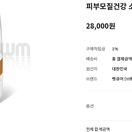
피부모질건강 
28,000원
구매적립금
1%
배송비
총 결제금액이
원산지
대한민국
브랜드
벳큐어
[브
옵션
전체 합계금액