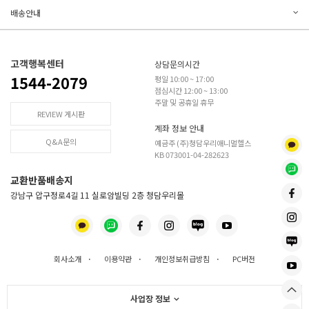
배송안내
고객행복센터
상담문의시간
1544-2079
평일 10:00 ~ 17:00
점심시간 12:00 ~ 13:00
주말 및 공휴일 휴무
REVIEW 게시판
계좌 정보 안내
Q&A문의
예금주 (주)청담우리애니멀헬스
KB 073001-04-282623
교환반품배송지
강남구 압구정로4길 11 실로암빌딩 2층 청담우리몰
회사소개
·
이용약관
·
개인정보취급방침
·
PC버전
사업장 정보