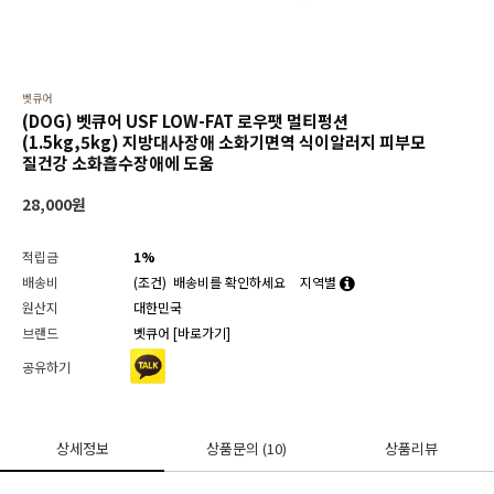
벳큐어
(DOG) 벳큐어 USF LOW-FAT 로우팻 멀티펑션
(1.5kg,5kg) 지방대사장애 소화기면역 식이알러지 피부모
질건강 소화흡수장애에 도움
28,000
원
적립금
1%
배송비
(조건)
배송비를 확인하세요
지역별
원산지
대한민국
브랜드
벳큐어
[바로가기]
공유하기
상세정보
상품문의
(10)
상품리뷰