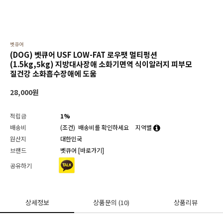
벳큐어
(DOG) 벳큐어 USF LOW-FAT 로우팻 멀티펑션
(1.5kg,5kg) 지방대사장애 소화기면역 식이알러지 피부모
질건강 소화흡수장애에 도움
28,000
원
적립금
1%
배송비
(조건)
배송비를 확인하세요
지역별
원산지
대한민국
브랜드
벳큐어
[바로가기]
공유하기
상세정보
상품문의
(10)
상품리뷰