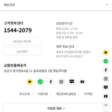
배송안내
고객행복센터
상담문의시간
1544-2079
평일 10:00 ~ 17:00
점심시간 12:00 ~ 13:00
주말 및 공휴일 휴무
REVIEW 게시판
계좌 정보 안내
Q&A문의
예금주 (주)청담우리애니멀헬스
KB 073001-04-282623
교환반품배송지
강남구 압구정로4길 11 실로암빌딩 2층 청담우리몰
회사소개
·
이용약관
·
개인정보취급방침
·
PC버전
사업장 정보