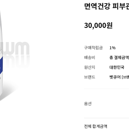
면역건강 피부
30,000원
구매적립금
1%
배송비
총 결제금액이
원산지
대한민국
브랜드
벳큐어
[브
옵션
전체 합계금액