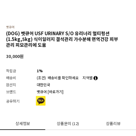
벳큐어
(DOG) 벳큐어 USF URINARY S/O 유리너리 멀티펑션
(1.5kg,5kg) 식이알러지 결석관리 가수분해 면역건강 피부
관리 피모관리에 도움
30,000
원
적립금
1%
배송비
(조건)
배송비를 확인하세요
지역별
원산지
대한민국
브랜드
벳큐어
[바로가기]
공유하기
상세정보
상품문의
(12)
상품리뷰