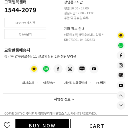
고객행복센터
상담문의시간
1544-2079
평일 10:00 ~ 17:00
점심시간 12:00 ~ 13:00
주말 및 공휴일 휴무
REVIEW 게시판
계좌 정보 안내
Q&A문의
예금주 (주)청담우리애니멀헬스
KB 073001-04-282623
교환반품배송지
강남구 압구정로4길 11 실로암빌딩 2층 청담우리몰
회사소개
·
이용약관
·
개인정보취급방침
·
PC버전
사업장 정보
COPYRIGHT(C)
주식회사 청담우리애니멀헬스
ALL RIGHTS RESERVED.
BUY NOW
CART