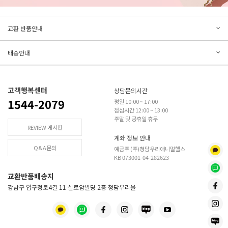
문의하기
리뷰쓰기
교환 반품안내
등록된 문의가 없습니다.
등록된 리뷰가 없습니다.
배송안내
고객행복센터
상담문의시간
1544-2079
평일 10:00 ~ 17:00
점심시간 12:00 ~ 13:00
주말 및 공휴일 휴무
REVIEW 게시판
계좌 정보 안내
Q&A문의
예금주 (주)청담우리애니멀헬스
KB 073001-04-282623
교환반품배송지
강남구 압구정로4길 11 실로암빌딩 2층 청담우리몰