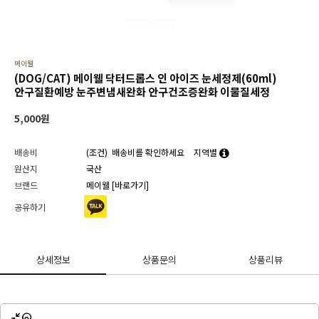
메이웰
(DOG/CAT) 메이웰 닥터드롭스 인 아이즈 눈세정제(60ml)
안구질환예방 눈주변냄새완화 안구건조증완화 이물질세정
5,000
원
배송비
(조건)
배송비를 확인하세요
지역별
원산지
국산
브랜드
메이웰
[바로가기]
공유하기
상세정보
상품문의
상품리뷰