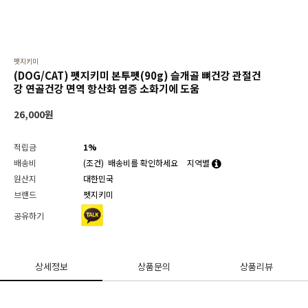
펫지키미
(DOG/CAT) 펫지키미 본투펫(90g) 슬개골 뼈건강 관절건
강 연골건강 면역 항산화 염증 소화기에 도움
26,000
원
적립금
1%
배송비
(조건)
배송비를 확인하세요
지역별
원산지
대한민국
브랜드
펫지키미
공유하기
상세정보
상품문의
상품리뷰