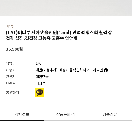
버디부
(CAT)버디부 케어샷 올인원(15ml) 면역력 항산화 활력 장
건강 심장,간건강 고농축 고흡수 영양제
36,500
원
적립금
1%
배송비
개별(고정추가)
배송비를 확인하세요
지역별
원산지
대한민국
브랜드
버디부
공유하기
상세정보
상품문의
(4)
상품리뷰