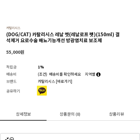
카탈리시스
(DOG/CAT) 카탈리시스 레날 멧(레날로프 펫)(150ml) 결
석제거 요로수술 배뇨기능개선 방광염치료 보조제
55,000
원
적립금
1%
배송비
(조건)
배송비를 확인하세요
지역별
브랜드
카탈리시스
[바로가기]
공유하기
상세정보
상품문의
(8)
상품리뷰