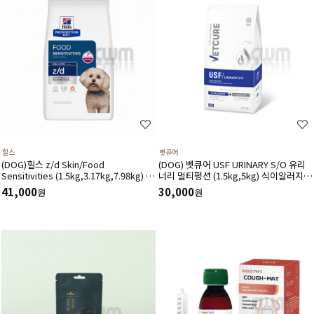
힐스
벳큐어
(DOG)힐스 z/d Skin/Food
(DOG) 벳큐어 USF URINARY S/O 유리
Sensitivities (1.5kg,3.17kg,7.98kg) 식
너리 멀티펑션 (1.5kg,5kg) 식이알러지
이민감증 피부질환 위장관계-처방식,처방
결석관리 가수분해 면역건강 피부관리 피
41,000
30,000
원
원
사료
모관리에 도움