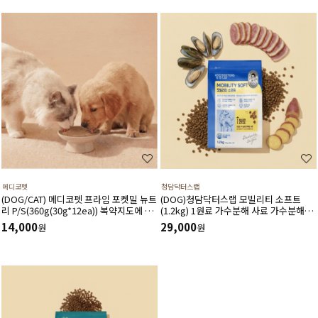
메디코펫
청담닥터스랩
(DOG/CAT) 메디코펫 프라임 포켓밀 뉴트
(DOG)청담닥터스랩 모빌리티 소프트
리 P/S(360g(30g*12ea)) 복약지도에 도
(1.2kg) 1원료 가수분해 사료 가수분해오
움주는 가수분해 오리 처방캔
리 관절건강 장건강 긴장완화 부드러운식
14,000
29,000
원
원
감