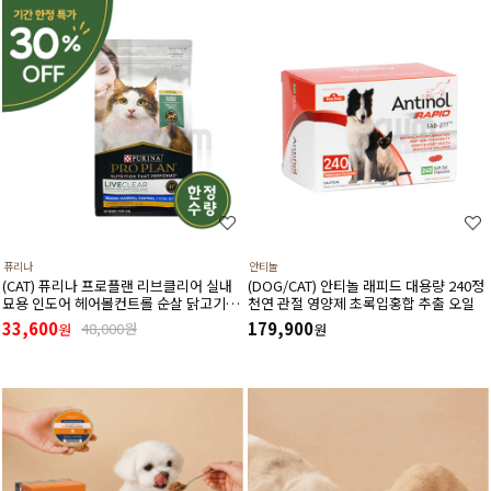
퓨리나
안티놀
(CAT) 퓨리나 프로플랜 리브클리어 실내
(DOG/CAT) 안티놀 래피드 대용량 240정
묘용 인도어 헤어볼컨트롤 순살 닭고기
천연 관절 영양제 초록입홍합 추출 오일
(고양이 알레르기 감소식단)(1.5kg) (유통
33,600
179,900
48,000원
원
원
기한27년3월)