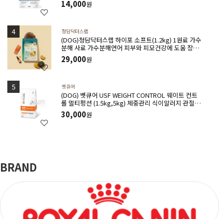
14,000
원
청담닥터스랩
(DOG)청담닥터스랩 하이포 소프트(1.2kg) 1원료 가수
분해 사료 가수분해연어 피부와 피모건강에 도움 장건
강 긴장완화 부드러운식감
29,000
원
벳큐어
(DOG) 벳큐어 USF WEIGHT CONTROL 웨이트 컨트
롤 멀티펑션 (1.5kg,5kg) 체중관리 식이알러지 관절건
강 아토피완화 위장관질환에 도움
30,000
원
BRAND