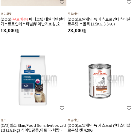
메디코펫
로얄캐닌
(DOG)
(무료배송)
메디코펫 데일리덴탈바
(DOG)로얄캐닌 독 가스트로인테스티널
가스트로인테스티널(뛰어난기호성,소화
로우팻 스몰독 (1.5KG,3.5KG)
기,췌장염,설사,구토,만성질환도움)
18,000
28,000
원
원
224g(14P)
힐스
로얄캐닌
(CAT)힐스 Skin/Food Sensitivities z/d
(DOG)로얄캐닌 독 가스트로인테스티널
zd (1.81kg) 식이민감증,아토피-처방식,
로우팻 캔 420G