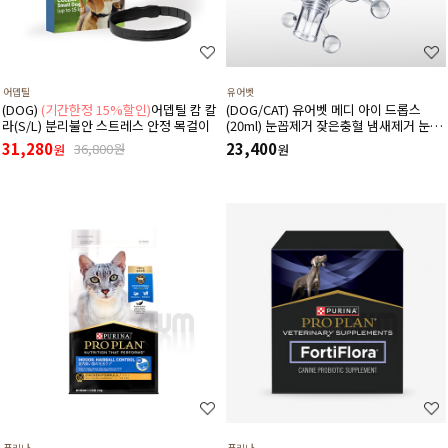
어뎁틸
유어벳
(DOG)
(기간한정 15%할인)
어뎁틸 캄 칼
(DOG/CAT) 유어벳 메디 아이 드롭스
라(S/L) 분리불안 스트레스 안정 목걸이
(20ml) 눈꼽제거 잦은충혈 냄새제거 눈물
자국 간지러움증
31,280
23,400
36,800원
원
원
퓨리나
퓨리나