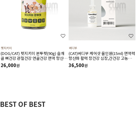
펫지키미
버디부
(DOG/CAT) 펫지키미 본투펫(90g) 슬개
(CAT)버디부 케어샷 올인원(15ml) 면역력
골 뼈건강 관절건강 연골건강 면역 항산화
항산화 활력 장건강 심장,간건강 고농축
염증 소화기에 도움
고흡수 영양제
26,000
36,500
원
원
BEST OF BEST