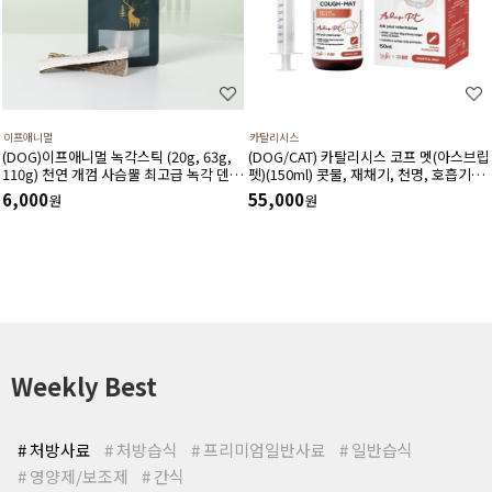
이프애니멀
카탈리시스
(DOG)이프애니멀 녹각스틱 (20g, 63g,
(DOG/CAT) 카탈리시스 코프 멧(아스브립
110g) 천연 개껌 사슴뿔 최고급 녹각 덴탈
펫)(150ml) 콧물, 재채기, 천명, 호흡기도
껌 노니함유 덴탈 영양간식
건조, 기침 등 호흡기도 및 거담작용에 도
6,000
55,000
원
원
움을 주고 호흡기 상태를 개선시키는 영양
제
Weekly Best
# 처방사료
# 처방습식
# 프리미엄일반사료
# 일반습식
# 영양제/보조제
# 간식