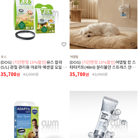
유스
어뎁틸
(DOG)
(기간한정 15%할인)
유스 칼라
(DOG)
(기간한정 15%할인)
어뎁틸 캄 스
(S/L) 관절 관리용 아로마 에센셜 오일 목
타터키트(48ml) 분리불안 스트레스 안정
걸이
디퓨저 (리필+본품(훈증기)구성)
35,700
35,700
42,000원
42,000원
원
원