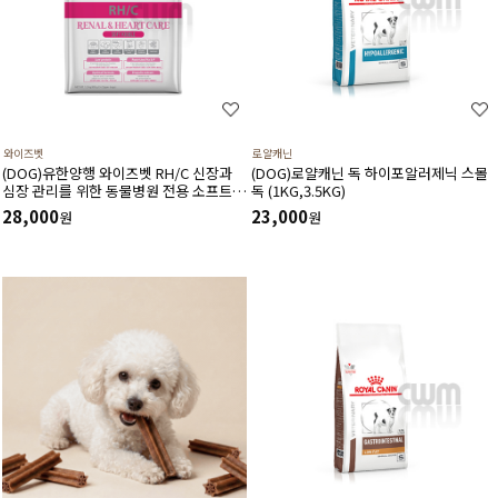
와이즈벳
로얄캐닌
(DOG)유한양행 와이즈벳 RH/C 신장과
(DOG)로얄캐닌 독 하이포알러제닉 스몰
심장 관리를 위한 동물병원 전용 소프트
독 (1KG,3.5KG)
사료(1.2kg) 저단백 저인 저나트륨 3저설
28,000
23,000
원
원
계 심장건강에 도움을 주는 기능성 성분
고품질 단백질원 사용