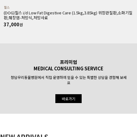
힐스
(DOG)힐스 i/d Low Fat Digestive Care (1.5kg,3.85kg) 위장관질환,소화기질
(
환,췌장염-처방식,처방사료
37,000
원
프리미엄
MEDICAL CONSULTING SERVICE
청담우리동물병원에서 직접 운영하여 믿을 수 있는 특별한 상담을 경험해 보세
요
바로가기
NEW ARRIVALS