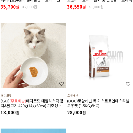
디퓨저 (리필+본품(훈증기)구성)
35,700
36,550
42,000원
43,000원
원
원
메디코펫
로얄캐닌
(CAT)
(무료배송)
메디코펫 데일리스틱 참
(DOG)로얄캐닌 독 가스트로인테스티널
치&닭고기 420g(14gx30ea) 기호성 좋은
로우팻 (1.5KG,6KG)
저나트륨 하루 종합 영양제 츄르
18,000
28,000
원
원