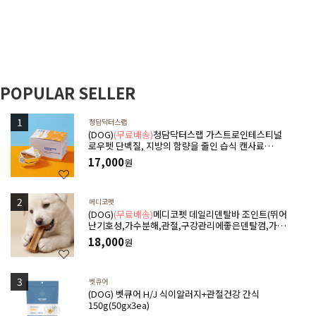
POPULAR SELLER
청담닥터스랩
(DOG)
(무료배송)
청담닥터스랩 가스트로인테스티널
로우펫 단백질, 지방의 함량을 줄인 습식 캔사료
600g(100gx6ea) 저지방처방습식,췌장염 ,소화기질
17,000
원
환,고지혈증,담낭슬러지
메디코펫
(DOG)
(무료배송)
메디코펫 데일리덴탈바 조인트(뛰어
난기호성,가수분해,관절,구강관리에좋은덴탈껌,가수
분해단백질) 224g(14P)
18,000
원
벳큐어
(DOG) 벳큐어 H/J 식이알러지+관절건강 간식
150g(50gx3ea)