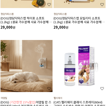
청담닥터스랩
청담닥터스랩
(DOG)청담닥터스랩 하이포 소프트
(DOG)청담닥터스랩 모빌리티 소프트
(1.2kg) 1원료 가수분해 사료 가수분해연
(1.2kg) 1원료 가수분해 사료 가수분해오
어 피부와 피모건강에 도움 장건강 긴장완
리 관절건강 장건강 긴장완화 부드러운식
29,000
29,000
원
원
화 부드러운식감
감
어뎁틸
펠리웨이
(DOG)
(기간한정 15%할인)
어뎁틸 캄 스
(CAT) 펠리웨이 클래식 스프레이(60ml)
타터키트(48ml) 분리불안 스트레스 안정
고양이 스트레스 완화 및 안정감 스프레이