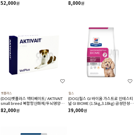
처방사료
52,000
8,000
원
원
벳플러스
힐스
(DOG)벳플러스 액티베이트/ AKTIVAIT
(DOG)힐스 GI 바이옴­ 가스트로 인테스티
small breed 복합항산화제/두뇌영양공
널 GI BIOME (1.5kg,3.18kg) 급성만성위
급,인지력상승(60캡슐)소형견용
장관질환-처방식,처방사료
82,000
39,000
원
원