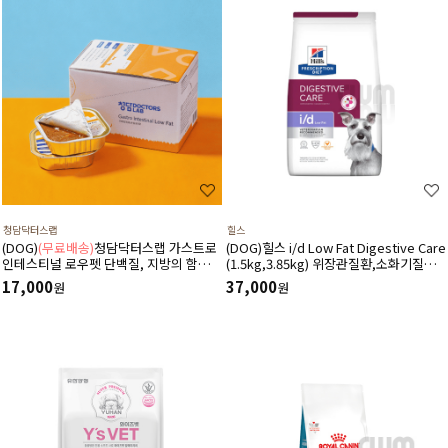
청담닥터스랩
힐스
(DOG)
(무료배송)
청담닥터스랩 가스트로
(DOG)힐스 i/d Low Fat Digestive Care
인테스티널 로우펫 단백질, 지방의 함량을
(1.5kg,3.85kg) 위장관질환,소화기질환,
줄인 습식 캔사료 600g(100gx6ea) 저지
췌장염-처방식,처방사료
17,000
37,000
원
원
방처방습식,췌장염 ,소화기질환,고지혈
증,담낭슬러지