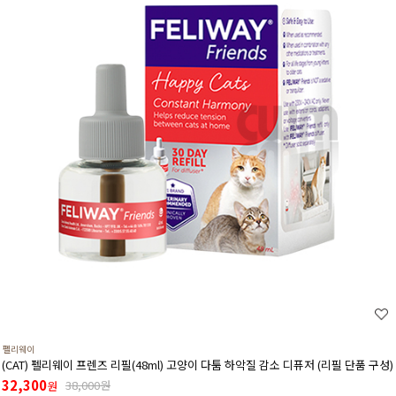
펠리웨이
(CAT) 펠리웨이 프렌즈 리필(48ml) 고양이 다툼 하악질 감소 디퓨저 (리필 단품 구성)
32,300
38,000원
원