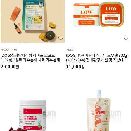
청담닥터스랩
벳큐어
(DOG)청담닥터스랩 하이포 소프트
(DOG) 벳큐어 인테스티널 로우팻 300g
(1.2kg) 1원료 가수분해 사료 가수분해연
(100gx3ea) 장내환경 개선 및 지방대사
어 피부와 피모건강에 도움 장건강 긴장완
에 도움을 주는 습식 처방식
29,000
11,000
원
원
화 부드러운식감