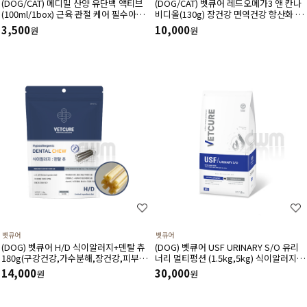
(DOG/CAT) 메디밀 산양 유단백 액티브
(DOG/CAT) 벳큐어 레드오메가3 앤 칸나
(100ml/1box) 근육 관절 케어 필수아미
비디올(130g) 장건강 면역건강 항산화 피
노산 아르기닌 함유 한끼 사료 대용 고단
부건강 피모건강에 도움
3,500
10,000
원
원
백 저지방 영양보충제
벳큐어
벳큐어
(DOG) 벳큐어 H/D 식이알러지+덴탈 츄
(DOG) 벳큐어 USF URINARY S/O 유리
180g(구강건강,가수분해,장건강,피부건
너리 멀티펑션 (1.5kg,5kg) 식이알러지
강에 도움)
결석관리 가수분해 면역건강 피부관리 피
14,000
30,000
원
원
모관리에 도움