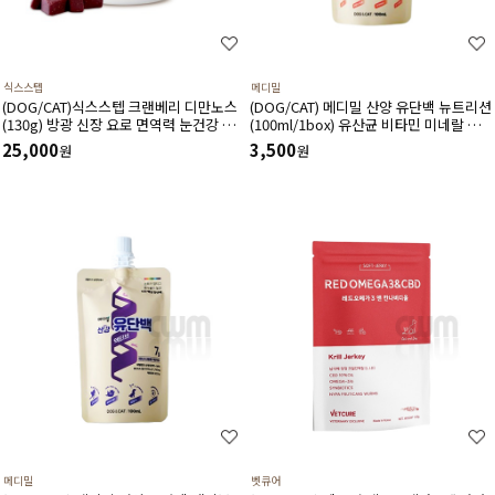
식스스텝
메디밀
(DOG/CAT)식스스텝 크랜베리 디만노스
(DOG/CAT) 메디밀 산양 유단백 뉴트리션
(130g) 방광 신장 요로 면역력 눈건강 혈
(100ml/1box) 유산균 비타민 미네랄 함
관건강에 도움 주는 츄어블 타입 영양제
유 한끼 사료 대용 고단백 저지방 영양보
25,000
3,500
원
원
충제
메디밀
벳큐어