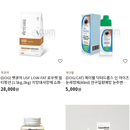
벳큐어
메이웰
(DOG) 벳큐어 USF LOW-FAT 로우팻 멀
(DOG/CAT) 메이웰 닥터드롭스 인 아이즈
티펑션 (1.5kg,5kg) 지방대사장애 소화기
눈세정제(60ml) 안구질환예방 눈주변냄
면역 식이알러지 피부모질건강 소화흡수
새완화 안구건조증완화 이물질세정
28,000
5,000
원
원
장애에 도움