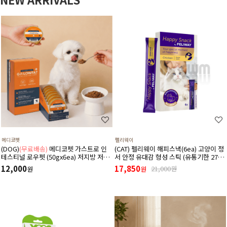
메디코펫
펠리웨이
(DOG)
(무료배송)
메디코펫 가스트로 인
(CAT) 펠리웨이 해피스낵(6ea) 고양이 정
테스티널 로우펫 (50gx6ea) 저지방 저단
서 안정 유대감 형성 스틱 (유통기한 27년
백 췌장염 고지혈증에 도움 주는 처방 습
1월 1일)
12,000
17,850
21,000원
원
원
식 캔 보조식