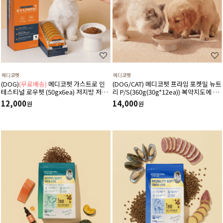
메디코펫
메디코펫
(DOG)
(무료배송)
메디코펫 가스트로 인
(DOG/CAT) 메디코펫 프라임 포켓밀 뉴트
테스티널 로우펫 (50gx6ea) 저지방 저단
리 P/S(360g(30g*12ea)) 복약지도에 도
백 췌장염 고지혈증에 도움 주는 처방 습
움주는 가수분해 오리 처방캔
12,000
14,000
원
원
식 캔 보조식