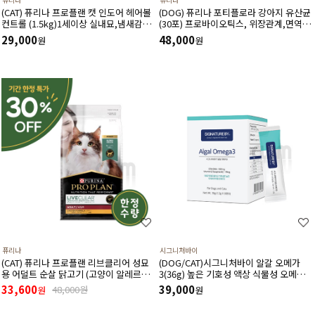
(CAT) 퓨리나 프로플랜 캣 인도어 헤어볼
(DOG) 퓨리나 포티플로라 강아지 유산균
컨트롤 (1.5kg)1세이상 실내묘,냄새감소,
(30포) 프로바이오틱스, 위장관계,면역기
헤어볼,저칼로리,신장건강,치아건강
계,전반적인 건강에 도움
29,000
48,000
원
원
퓨리나
시그니처바이
(CAT) 퓨리나 프로플랜 리브클리어 성묘
(DOG/CAT)시그니처바이 알갈 오메가
용 어덜트 순살 닭고기 (고양이 알레르기
3(36g) 높은 기호성 액상 식물성 오메가3
감소식단)(1.5kg) (유통기한 27년 3월)
천연 항산화제 비타민E 함유
33,600
39,000
48,000원
원
원