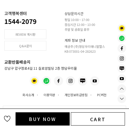
고객행복센터
상담문의시간
1544-2079
평일 10:00 ~ 17:00
점심시간 12:00 ~ 13:00
주말 및 공휴일 휴무
REVIEW 게시판
계좌 정보 안내
Q&A문의
예금주 (주)청담우리애니멀헬스
KB 073001-04-282623
교환반품배송지
강남구 압구정로4길 11 실로암빌딩 2층 청담우리몰
회사소개
·
이용약관
·
개인정보취급방침
·
PC버전
사업장 정보
BUY NOW
CART
COPYRIGHT(C)
주식회사 청담우리애니멀헬스
ALL RIGHTS RESERVED.