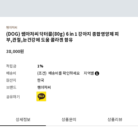
쌤아저씨
(DOG) 쌤아저씨 닥터콜(80g) 6 in 1 강아지 종합영양제 피
부,관절,눈건강에 도움 콜라겐 함유
38,000
원
적립금
1%
배송비
(조건)
배송비를 확인하세요
지역별
원산지
한국
브랜드
쌤아저씨
공유하기
상세정보
상품문의
상품리뷰