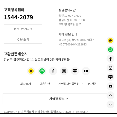
고객행복센터
상담문의시간
1544-2079
평일 10:00 ~ 17:00
점심시간 12:00 ~ 13:00
주말 및 공휴일 휴무
REVIEW 게시판
계좌 정보 안내
Q&A문의
예금주 (주)청담우리애니멀헬스
KB 073001-04-282623
교환반품배송지
강남구 압구정로4길 11 실로암빌딩 2층 청담우리몰
회사소개
·
이용약관
·
개인정보취급방침
·
PC버전
사업장 정보
COPYRIGHT(C)
주식회사 청담우리애니멀헬스
ALL RIGHTS RESERVED.