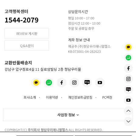
고객행복센터
상담문의시간
1544-2079
평일 10:00 ~ 17:00
점심시간 12:00 ~ 13:00
주말 및 공휴일 휴무
REVIEW 게시판
계좌 정보 안내
Q&A문의
예금주 (주)청담우리애니멀헬스
KB 073001-04-282623
교환반품배송지
강남구 압구정로4길 11 실로암빌딩 2층 청담우리몰
회사소개
·
이용약관
·
개인정보취급방침
·
PC버전
사업장 정보
COPYRIGHT(C)
주식회사 청담우리애니멀헬스
ALL RIGHTS RESERVED.