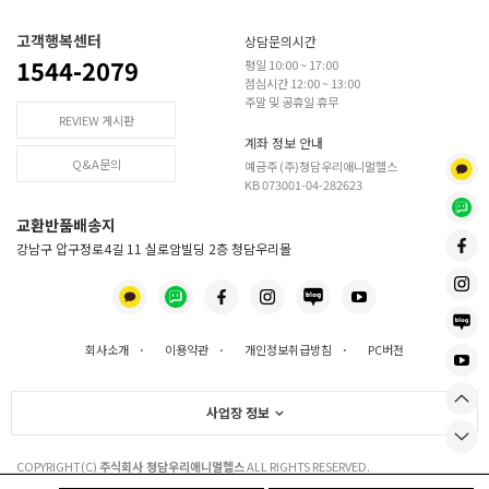
고객행복센터
상담문의시간
1544-2079
평일 10:00 ~ 17:00
점심시간 12:00 ~ 13:00
주말 및 공휴일 휴무
REVIEW 게시판
계좌 정보 안내
Q&A문의
예금주 (주)청담우리애니멀헬스
KB 073001-04-282623
교환반품배송지
강남구 압구정로4길 11 실로암빌딩 2층 청담우리몰
회사소개
·
이용약관
·
개인정보취급방침
·
PC버전
사업장 정보
COPYRIGHT(C)
주식회사 청담우리애니멀헬스
ALL RIGHTS RESERVED.