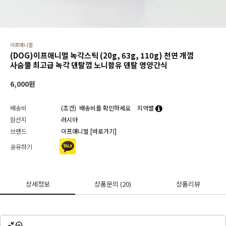
이프애니멀
(DOG)이프애니멀 녹각스틱 (20g, 63g, 110g) 천연 개껌
사슴뿔 최고급 녹각 덴탈껌 노니함유 덴탈 영양간식
6,000
원
배송비
(조건)
배송비를 확인하세요
지역별
원산지
러시아
브랜드
이프애니멀
[바로가기]
공유하기
상세정보
상품문의
(20)
상품리뷰